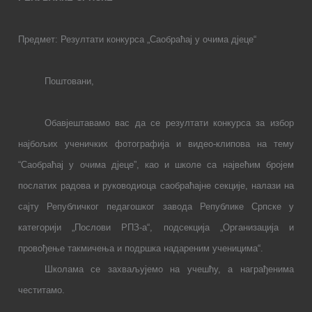
Предмет: Резултати конкурса „Саобраћај у очима дјеце“
Поштовани,
Обавјештавамо вас да се резултати конкурса за избор
најбољих ученичких фотографија и видео-клипова на тему
“Саобраћај у очима дјеце”, као и школе са највећим бројем
послатих радова и руководиоца саобраћајне секције, налази на
сајту Републичког педагошког завода Републике Српске у
категорији „Послови РПЗ-а“, подсекција „Организација и
провођење такмичења и подршка надареним ученицима“.
Школама се захваљујемо на учешћу, а награђенима
честитамо.