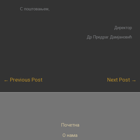
С
поштовањем,
Директор
Др Предраг Дамјановић
←
Previous Post
Next Post
→
Почетна
О нама