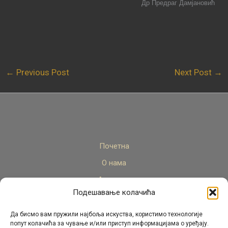
Др Предраг Дамјановић
←
Previous Post
Next Post
→
Почетна
О нама
Актуелно
Подешавање колачића
Стручни кадар
Пројекти
Да бисмо вам пружили најбоља искуства, користимо технологије
попут колачића за чување и/или приступ информацијама о уређају.