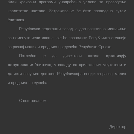
били креирани програми унапређења услова за провођење
квалитетне наставе. Истраживање ће бити проведено путем
Упитника.
Републички педагошки завод је дао позитивно мишљиње
за поменуто испитивање које ће проводити Републичка агенција
за развој малих и средњих предузећа Републике Српске.
Потребно је да директори школа
организују
попуњавање
Упитника, у складу са приложеним упутством и
да исти попуњен доставе Републичкој агенцији за развој малих
и средњих предузећа.
С
поштовањем,
Д
иректор