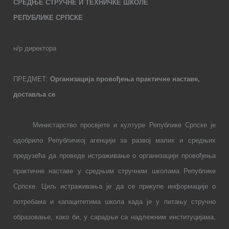
СРЕДЊЕ СТРУЧНЕ И ТЕХНИЧКЕ ШКОЛЕ
РЕПУБЛИКЕ СРПСКЕ
н/р директора
ПРЕДМЕТ:
Организација провођења практичне наставе,
доставља се
Министарство просвјете и културе Републике Српске је
одобрило Републичкој агенцији за развој малих и средњих
предузећа да проведе истраживање о организацији провођења
практичне наставе у средњим стручним школама Републике
Српске. Циљ истраживања је да се прикупе информације о
потребама и капацитетима школа када је у питању стручно
образовање, како би, у сарадњи са надлежним институцијама,