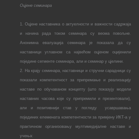
Оцјене семинара
1. Оцјене наставника о актуелности и важности садржаја
и начина рада током семинара су веома повољне.
Анонимна евалуација семинара је показала да су
наставници углавном са највећом оцјеном оцијенили
поједине сегменте семинара, али и семинар у цјелини.
2. На крају семинара, наставници и стручни сарадници су
п
оказали
компетентност за припремање и реализацију
наставе по обучаваном концепту (што показују модели
наставних часова које су припремили и презентовали),
али и
позитивнији став у погледу
усавршавања
појединих елемената компетентности за примјену И
К
Т
-а
у
практичном организовању мултимедијалне наставе и
учења: