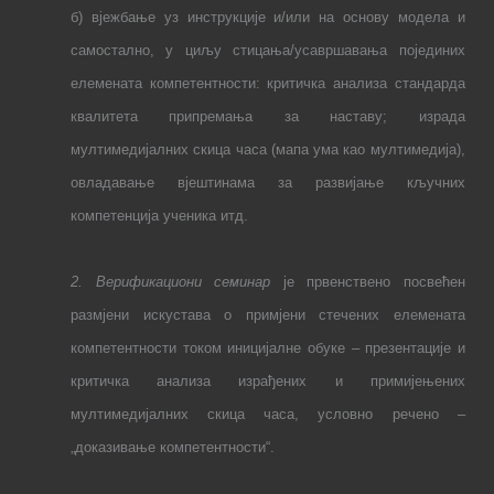
б) в
јежбање уз инструкције и/или на основу модела и
самостално
,
у циљу
стицања/усавршавања појединих
елемената компетентности: критичка анализа стандарда
квалитета припремања за наставу;
израд
а
мултимедијалн
их
скиц
а
часа
(мапа ума као мултимедија)
,
овладавање вјештинама за развијање кључних
компетенција ученика
итд.
2. Верификациони семинар
је првенствено посвећен
размјени искустава о примјени стечених елемената
компетентности током иницијалне обуке – презентације и
критичка анализа израђених и примијењених
мултимедијалних скица часа, условно речено –
„доказивање компетентности“.