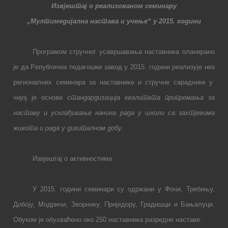
Извјештај о реализова
ном
семинар
у
„Мултимедијална настава и учење“ у 2015. години
Програмом стручног усавршавања наставника планирано
је да Р
епублички педагошки завод
у 2015. год
ини
реализуј
е низ
регионалних семинара за наставнике и стручне сараднике у
чијој је основи
стандардизација квалитета припремања за
наставу и усклађивање начина рада у школи са захтјевима
живота и рада у дигиталном добу.
Извјештај о активностима
У 2015. години семинари су одржани у Фочи, Требињу,
Добоју, Модричи, Зворнику, Приједору, Градиш
ци
и Бањалуци.
Обуком је обухваћено око 250 наставника разредне наставе.