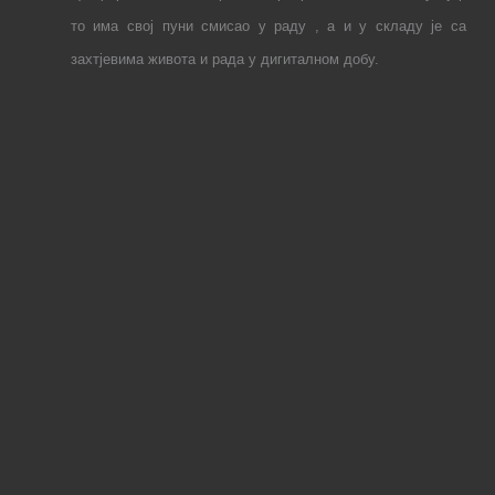
то има свој пуни смисао у раду , а и у складу је са
захтјевима живота и рада у дигиталном добу.