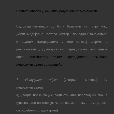
Специфичности у концепту радионичких активности
С
адржаји
с
еминар
а
су били базирани на приручнику
„Мултимедијална настава“ (
аутор
Слободан Станојловић)
и радним материјалима
у електронској форми
, а
реализовани су
у
два
дијела
у трајању од по
шест
радних
сати
. Активности током дводијелног семинара
подразумијевале су сљедеће:
1. Иницијална
обук
а
(уводни семинари) су
подразумијевали:
а)
уводне презентације ради стицања неопходних знања
(
упознавање
са теоријским
основама
и искуствима
у вези
са одређеним садржајима)