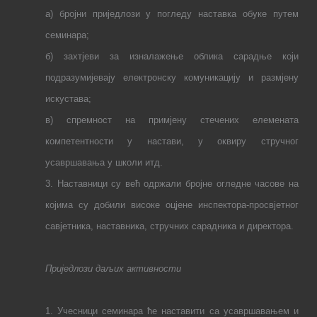
а
)
бројни приједлози у погледу наставка обуке путем
семинара;
б)
захтјеви за изналажење облика сарадње који
подразумијевају електронску комуникацију и размјену
искустава;
в)
спремност на примјену стечених елемената
компетентности у настави, у оквиру стручног
усав
р
шавања у школи итд.
3. Наставници су већ одржали бројне огледне часове на
којима су добили високе оцјене инспектора-просвјетног
савјетника, наставника, стручних сарадника и директора.
Приједлози даљих активности
1. Учесници семинара ће наставити са усавршавањем и