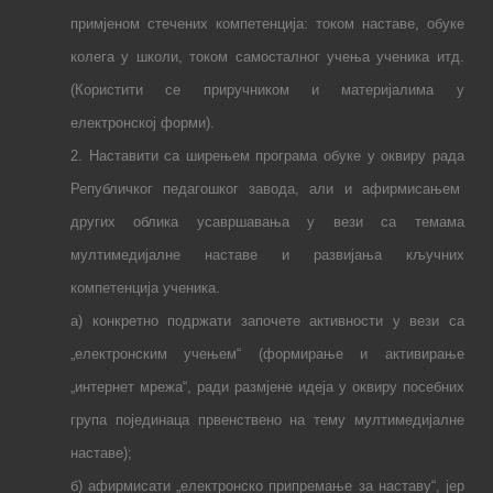
примјеном
стечених компетенција
:
током наставе, обуке
колега у школи, током самосталног учења ученика итд.
(
Користити се приручником и материјалима у
електронској форми)
.
2. Наставити са ширењем програма обуке у оквиру рада
Републичког педагошког завода, али и афирмисањем
других облика усавршавања у вези са темама
мултимедијалне наставе и развијања кључних
компетенција ученика.
а
) конкретно подржати
започете активности у вези са
„електронским учењем“ (формирање и активирање
„интернет мрежа“, ради размјене идеја у оквиру посебних
група појединаца првенствено на тему мултимедијалне
наставе);
б
) афирмисати „електронско припремање за наставу“, јер