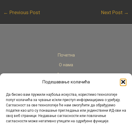
←
Previous Post
Next Post
→
Почетна
О нама
Актуелно
Подешавање колачића
Стручни кадар
Пројекти
Да бисмо вам пружили најбоља искуства, користимо технологије
попут колачића за чување и/или приступ информацијама о уређају.
Архива
Сагласност за ове технологије ће нам омогућити да обрађујемо
податке као што су понашање прегледања или јединствени ИД-ови на
Контакт
овој веб страници. Недавање сагласности или повлачење
сагласности може негативно утицати на одређене функције.