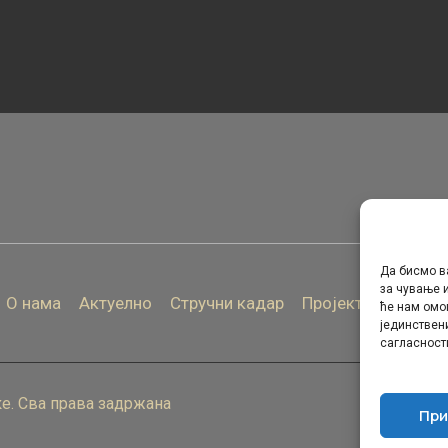
Да бисмо в
за чување и
О нама
Актуелно
Стручни кадар
Пројекти
Архива
ће нам омо
јединствен
сагласност
е. Сва права задржана
При