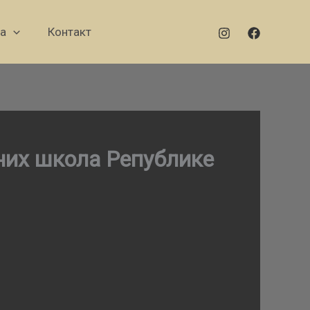
а
Контакт
вних школа Републике