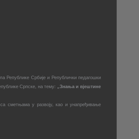
ла Републике Србије и Републички педагошки
епублике Српске, на тему:
„Знања и вјештине
 са сметњама у развоју, као и унапређивање