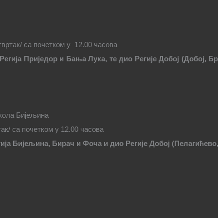
твртак/ са почетком у
12.00 часова
Регија Приједор и Бања Лука, те дио Регије Добој (Добој, 
кола Бијељина
ак/ са почетком у 12.00 часова
ија Бијељина, Бирач и Фоча и дио Регије Добој (Пелагићев