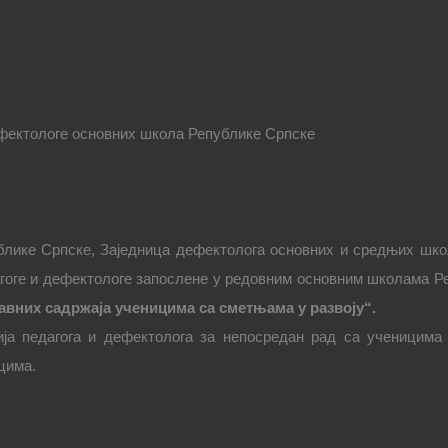
дефектологе основних школа Републике Српске
блике Српске, Заједница дефектолога основних и средњих шко
агоге и дефектологе запослене у редовним основним школама Р
авних садржаја ученицима са сметњама у развоју“.
ја педагога и дефектолога за непосредан рад са ученицима
цима.