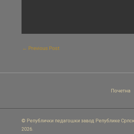
←
Previous Post
Почетна
© Републички педагошки завод Републике Српск
2026.