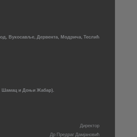
Брод, Вукосавље, Дервента, Модрича, Теслић
о, Шамац и Доњи Жабар).
Директор
Др Предраг Дамјановић