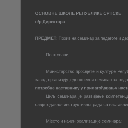
ОСНОВНЕ ШКОЛЕ РЕПУБЛИКЕ СРПСКЕ
н/р
Директора
ПРЕДМЕТ
: Позив на семинар за педагоге и 
Поштовани,
Министарство просвјете и културе Репу
завод организују једнодневни семинар за пед
потребне наставнику у прилагођавању наст
Циљ семинара је развијање компетенци
савјетодавно- инструктивног рада са наставни
Мјесто и начин реализације семинара: