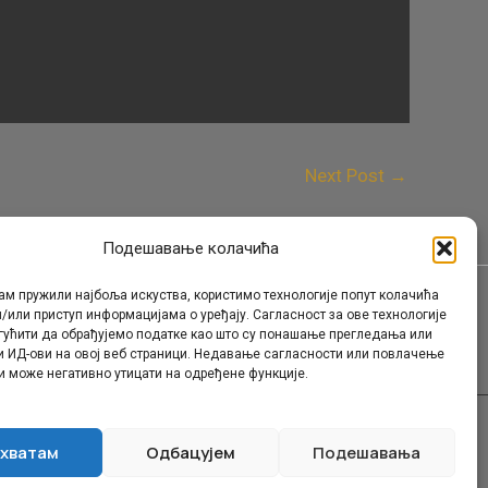
Next Post
→
Подешавање колачића
ам пружили најбоља искуства, користимо технологије попут колачића
/или приступ информацијама о уређају. Сагласност за ове технологије
Контакт
гућити да обрађујемо податке као што су понашање прегледања или
и ИД-ови на овој веб страници. Недавање сагласности или повлачење
и може негативно утицати на одређене функције.
хватам
Одбацујем
Подешавања