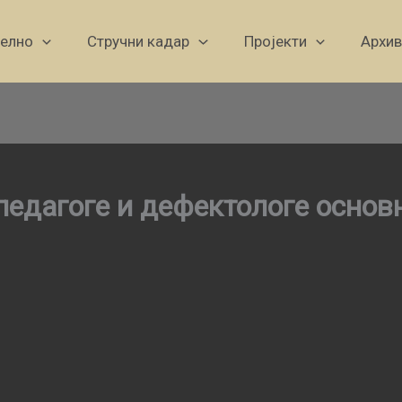
уелно
Стручни кадар
Пројекти
Архив
педагоге и дефектологе осно