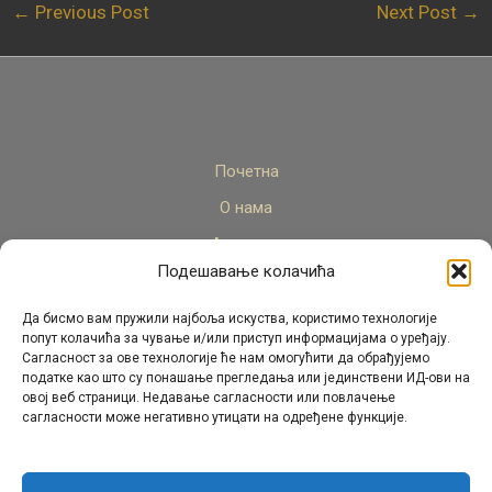
←
Previous Post
Next Post
→
Почетна
О нама
Актуелно
Подешавање колачића
Стручни кадар
Пројекти
Да бисмо вам пружили најбоља искуства, користимо технологије
попут колачића за чување и/или приступ информацијама о уређају.
Архива
Сагласност за ове технологије ће нам омогућити да обрађујемо
податке као што су понашање прегледања или јединствени ИД-ови на
Контакт
овој веб страници. Недавање сагласности или повлачење
сагласности може негативно утицати на одређене функције.