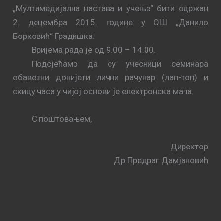
„
Мултимедијална настава и учење
“
бити одржан
2
.
децембра
2015. године у ОШ
„
Данило
Борковић
“
Градишка.
Вријема рада је од 9.00 – 14.00.
Подсјећамо да су учесници семинара
обавезни донијети лични рачунар (лап-топ) и
скицу часа у чијој основи је електронска мапа.
С поштовањем,
Д
иректор
Др Предраг Дамјановић