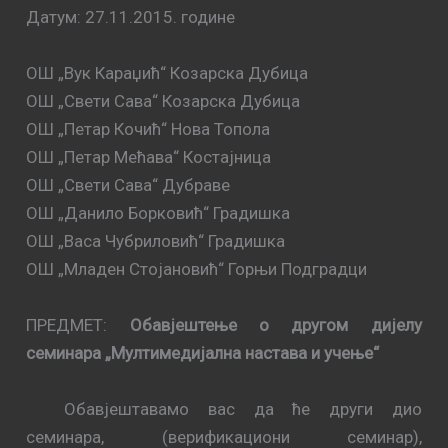
Датум:
27
.
11.2015. године
ОШ „Вук Караџић“ Козарска Дубица
ОШ „Свети Сава“ Козарска Дубица
ОШ „Петар Кочић“ Нова Топола
ОШ „Петар Мећава“ Костајница
ОШ „Свети Сава“ Дубраве
ОШ „Данило Борковић“ Градишка
ОШ „Васа Чубриловић“ Градишка
ОШ „Младен Стојановић“ Горњи Подградци
ПРЕДМЕТ:
Обавјештење о другом дијелу
семинара „Мултимедијална настава и учење“
Обавјештавамо вас да ће други дио
семинара, (верификациони семинар),