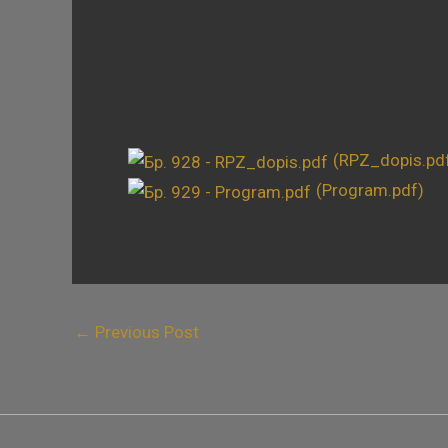
(RPZ_dopis.pd
(Program.pdf)
←
Previous Post