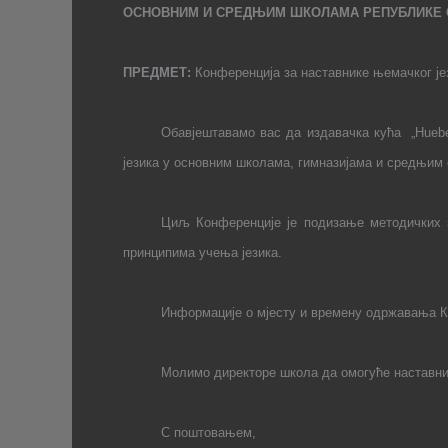
ОСНОВНИМ И СРЕДЊИМ ШКОЛАМА РЕПУБЛИКЕ 
ПРЕДМЕТ:
Конференција за наставнике њемачког је
Обавјештавамо вас да издавачка кућа
„
Hueb
језика у основним школама, гимназијама и средњим
Циљ Конференције је подизање методичких 
принципима учења језика.
Информације о мјесту и времену одржавања Ко
Молимо директоре школа да омогуће наставн
С поштовањем
,