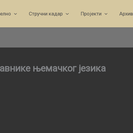
уелно
Стручни кадар
Пројекти
Архив
авнике њемачког језика