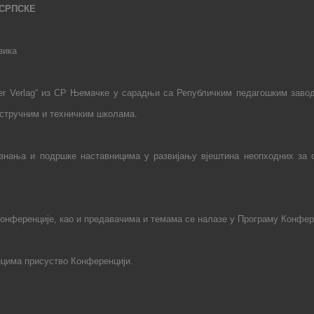
СРПСКЕ
зика
er
Verlag
“ из СР Њемачке у сарадњи са
Републичким педагошким завод
 стручним
и техничким
школама.
знања и подршке наставницима у развијању вјештина неопходних за 
нференције, као и предавачима и темама се налазе у Програму Конферен
ицима присуство Конференцији
.