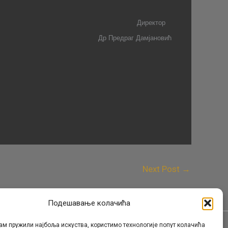
Д
иректор
Др Предраг Дамјановић
Next Post
→
Подешавање колачића
ам пружили најбоља искуства, користимо технологије попут колачића