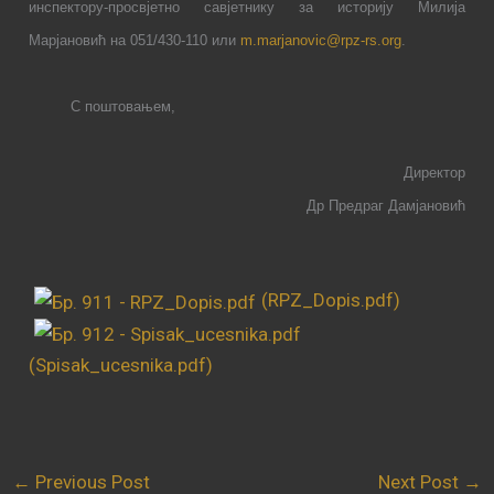
инспектору-просвјетно савјетнику за историју Милија
Марјановић на 051/430-110 или
m.marjanovic@rpz-rs.org
.
С поштовањем,
Директор
Др Предраг Дамјановић
(RPZ_Dopis.pdf)
(Spisak_ucesnika.pdf)
←
Previous Post
Next Post
→