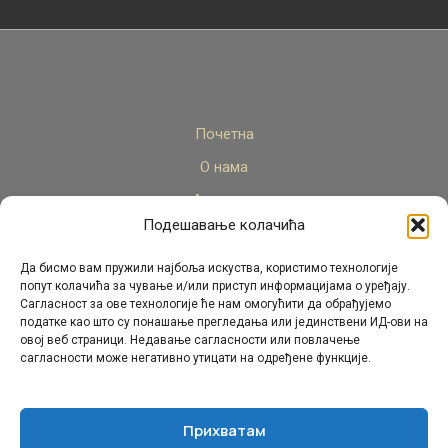
Почетна
О нама
Актуелно
Подешавање колачића
Стручни кадар
Пројекти
Да бисмо вам пружили најбоља искуства, користимо технологије
попут колачића за чување и/или приступ информацијама о уређају.
Архива
Сагласност за ове технологије ће нам омогућити да обрађујемо
податке као што су понашање прегледања или јединствени ИД-ови на
Контакт
овој веб страници. Недавање сагласности или повлачење
сагласности може негативно утицати на одређене функције.
Прихватам