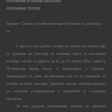
ОСНОВНИМ И СРЊИМ ШКОЛАМА
РЕПУБЛИКЕ СРПСКЕ
Предмет: Списак учесника семинара о Холокаусту, доставља
се
У прилогу овог дописа налази се списак наставника који
су одабрани да учествују на семинару обуке за наставнике
историје, који ће се одржати од 15. до 18. априла 2015. године у
Историјском музеју Босне и Херцеговине у Сарајеву.
Захваљујемо се свим наставницима који су се пријавили за
учешће на овом семинару. Цијенимо њихову заинтересованост
за стручним усавршавањем и уважићемо је сљедећом
приликом.
За све додатне информације можете се обратити