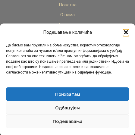
Почетна
О нама
Актуелно
Подешавање колачића
Стручни кадар
Пројекти
Да бисмо вам пружили најбоља искуства, користимо технологије
попут колачића за чување и/или приступ информацијама о уређају.
Архива
Сагласност за ове технологије ће нам омогућити да обрађујемо
податке као што су понашање прегледања или јединствени ИД-ови на
Контакт
овој веб страници. Недавање сагласности или повлачење
сагласности може негативно утицати на одређене функције.
Прихватам
Одбацујем
© Републички педагошки завод Републике Српске.
Сва права задржана 2026.
Подешавања