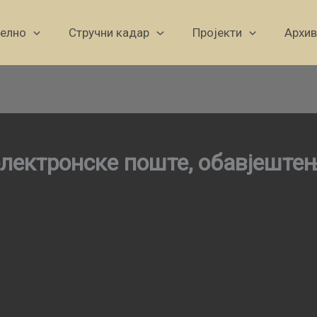
уелно
Стручни кадар
Пројекти
Архив
електронске поште, обавјеште