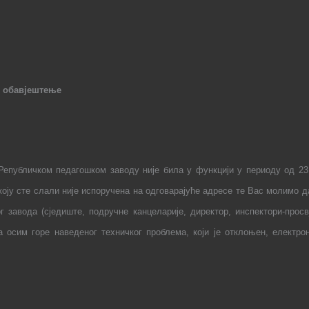
, обавјештење
Републичком педагошком заводу није
била у
функцији у периоду од 23.
коју сте слали није испоручена на одговарајуће адресе те Вас молимо 
г завода (сједиште, подручне канцеларије,
директор,
инспектори-просв
осим горе наведеног техничког проблема, који је отклоњен, електр