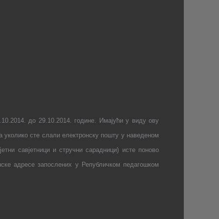
10.2014. до 29.10.2014. године. Имајући у виду ову
да уколико сте слали електронску пошту у наведеном
јетни савјетници и стручни сарадници) исте поново
онске адресе запослених у Републичком педагошком