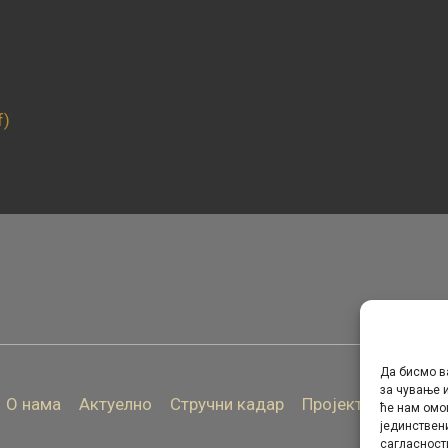
f)
Да бисмо в
за чување и
О нама
Актуелно
Стручни кадар
Пројекти
Архива
ће нам омо
јединствен
сагласност