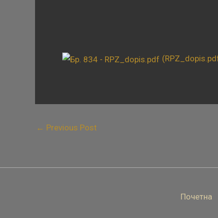
(RPZ_dopis.pd
←
Previous Post
Почетна