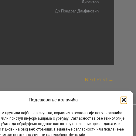
Д
иректор
Др Предраг Дамјановић
Next Post
→
Подешавање колачића
ам пружили најбоља искуства, користимо технологије попут колачића
/или приступ информацијама о уређају. Сагласност за ове технологије
Контакт
гућити да обрађујемо податке као што су понашање прегледања или
и ИД-ови на овој веб страници. Недавање сагласности или повлачење
и може негативно утицати на одређене функције.