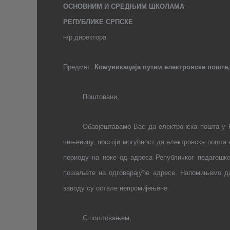
ОСНОВНИМ И СРЕДЊИМ ШКОЛАМА
РЕПУБЛИКЕ СРПСКЕ
н/р директора
Предмет:
Комуникација путем електронске поште
Поштовани,
Обавјештавамо Вас да електронска пошта у 
чињеницу, постоји могућност да електронска пошта 
периоду на неке од адреса Републичког педагошко
пошаљете на одговарајуће адресе. Напомињемо да 
заводу су остале непромијењене.
С поштовањем,