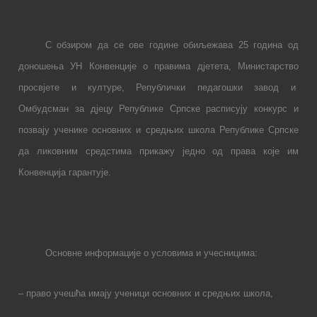
С обзиром да се ове године обиљежава 25 година од
доношења УН Конвенције о правима дјетета, Министарство
просвјете и културе, Републички педагошки завод и
Омбудсман за дјецу Републике Српске расписују конкурс и
позвају ученике основних и средњих школа Републике Српске
да ликовним средстима прикажу једно од права које им
Конвенција гарантује.
Основне информације о условима и учесницима:
– право учешћа имају ученици основних и средњих школа,