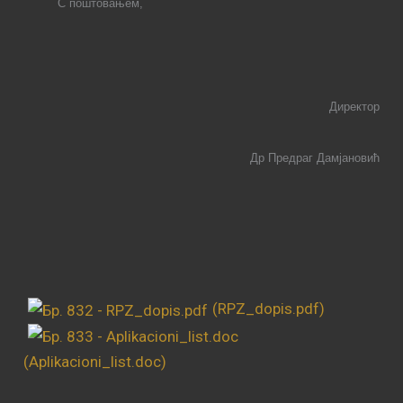
С поштовањем
,
Директор
Др Предраг Дамјановић
(RPZ_dopis.pdf)
(Aplikacioni_list.doc)