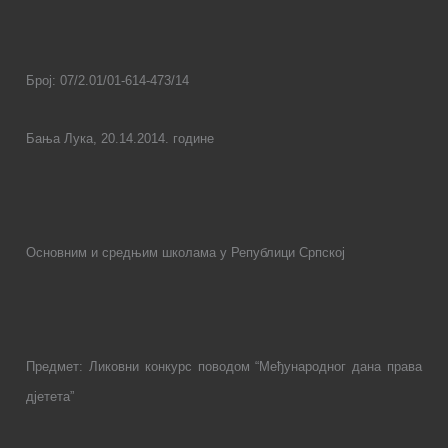
Број: 07/2.01/0
1
-614-
473
/
14
Бања Лука,
20
.
14
.201
4
. године
Основним и средњим школама у Републици Српској
Предмет: Ликовни
кoнкурс поводом “Међународног дана права
дјетета”