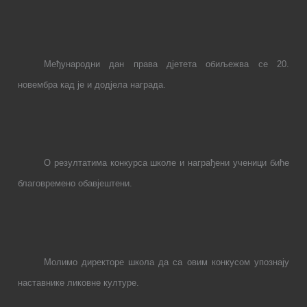
Међународни дан права дјетета обиљежва се 20.
новембра кад је и додјела награда.
О резултатима конкурса школе и награђени ученици биће
благовремено обавјештени.
Молимо директоре школа да са овим конкусом упознају
наставнике ликовне културе.