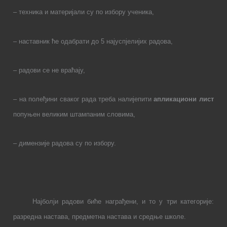
– техника и материјали су по избору ученика,
– наставник ће одабрати до 5 најуспјелијих радова,
– радови се не
враћају,
– на полеђини сваког рада треба налијепити
апликациони лист
попуњен великим штампаним словима,
– димензије радова су по избору.
Најболји радови биће награђени, и то у три категорије:
разредна настава, предметна настава и средње школе.