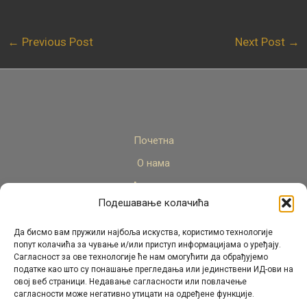
←
Previous Post
Next Post
→
Почетна
О нама
Актуелно
Подешавање колачића
Стручни кадар
Пројекти
Да бисмо вам пружили најбоља искуства, користимо технологије
попут колачића за чување и/или приступ информацијама о уређају.
Архива
Сагласност за ове технологије ће нам омогућити да обрађујемо
податке као што су понашање прегледања или јединствени ИД-ови на
Контакт
овој веб страници. Недавање сагласности или повлачење
сагласности може негативно утицати на одређене функције.