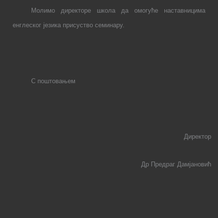
Молимо директоре школа да омогуће
наставницима
енглеског језика
присуство семинару
.
С поштовањем
Директор
Др Предраг Дамјановић