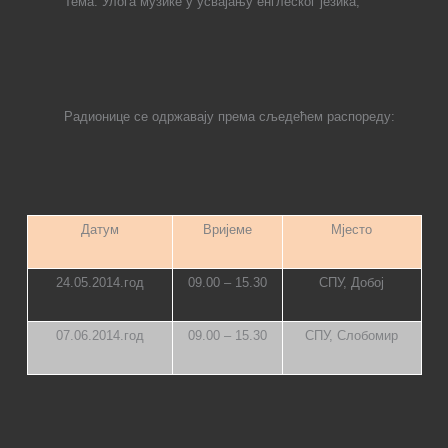
Тема
:
Улога музике у усвајању енглеског језика
;
Радионице се одржавају према сљедећем распореду:
Датум
Вријеме
Мјесто
24.05.2014.год
09.00 – 15.30
СПУ, Добој
07.06.2014.год
09.00 – 15.30
СПУ, Слобомир