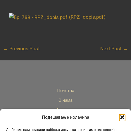
(RPZ_dopis.pdf)
←
Previous Post
Next Post
→
Почетна
О нама
Актуелно
Подешавање колачића
Стручни кадар
Пројекти
Да бисмо вам пружили најбоља искуства, користимо технологије