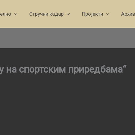
уелно
Стручни кадар
Пројекти
Архив
у на спортским приредбама“