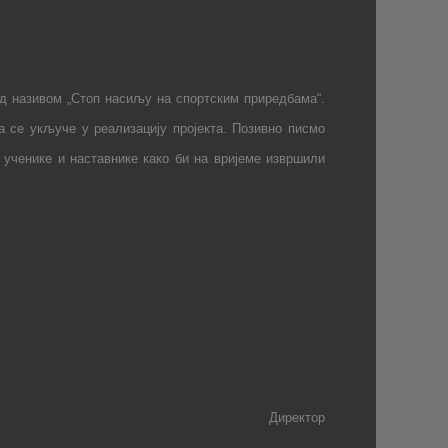
д називом „Стоп насиљу на спортским приредбама“.
 се укључе у реализацију пројекта. Позивно писмо
 ученике и наставнике како би на вријеме извршили
Директор