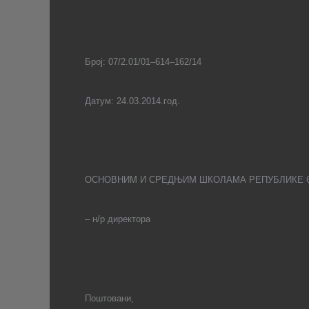
Број:
07
/
2.01
/
0
1
–
614
–
162
/
14
Датум:
24
.03.2014.год.
ОСНОВНИМ И СРЕДЊИМ ШКОЛАМА
РЕПУБЛИКЕ 
– н/р директора
Поштовани,