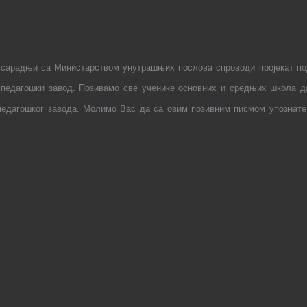
 сарадњи са Министарством унутрашњих послова спроводи пројекат по
и педагошки завод. Позивамо све ученике основних и средњих школа да
 педагошког завода. Молимо Вас да са овим позивним писмом упознате