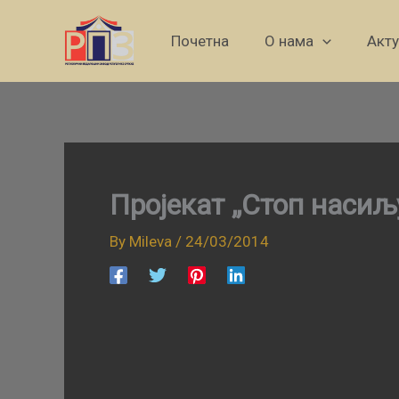
Skip
to
Почетна
О нама
Акт
content
Пројекат „Стоп насиљ
By
Mileva
/
24/03/2014