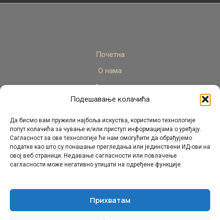
Почетна
О нама
Актуелно
Подешавање колачића
Стручни кадар
Пројекти
Да бисмо вам пружили најбоља искуства, користимо технологије
попут колачића за чување и/или приступ информацијама о уређају.
Архива
Сагласност за ове технологије ће нам омогућити да обрађујемо
податке као што су понашање прегледања или јединствени ИД-ови на
Контакт
овој веб страници. Недавање сагласности или повлачење
сагласности може негативно утицати на одређене функције.
Прихватам