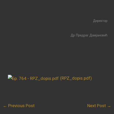
Д
иректор
Др Предраг Дамјановић
(RPZ_dopis.pdf)
←
Previous Post
Next Post
→