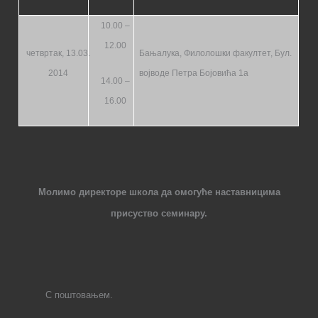
10.00 –
12.00
четвртак, 13.03.
Бањалука
, Филолошки факултет,
Бул.
2014
војводе Петра Бојовића 1а
14.00 –
16.00
Молимо директоре школа да омогуће наставницима
присуство семинару
.
С поштовањем.