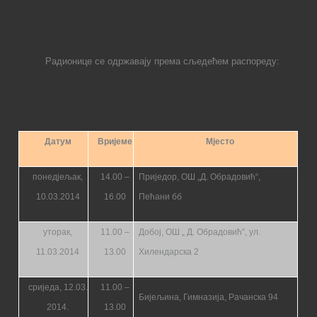
Радионице се одржавају према сљедећем распореду:
Датум
Вријеме
Мјесто
понедјељак,
14.00 –
Приједор
,
ОШ „Д. Обрадовић
“
,
10.03.2014
16.00
Пећани бб
уторак,
11.00 –
Добој, ОШ „ Д. Обрадовић
“
,
ул.
11.03.2014
13.00
Хилендарска 2
сриједа, 12.03.
11.00 –
Бијељина, Гимназија, Рачанска 94
2014.
13.00