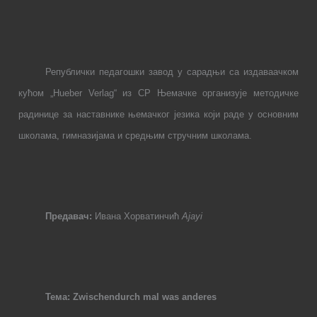
Републички педагошки завод у сарадњи са издаваачком
кућом „
Hueber
Verlag
“ из СР Њемачке организује методичке
радинице за наставнике њемачког језика који раде у основним
школама, гимназијама и средњим стручним школама.
Предавач:
Ивана Хорватинчић
Аја
yi
Тема
: Zwischendurch mal was anderes