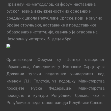
Први научно-методолошки форум наставника
руског језика и књижевности из основних и
средњих школа Републике Српске, који је окупио
бројне стручњаке, наставнике и представнике
образовних институција, свечано је отворен на
Јахорини у четвртак, 5. децембра.
Организатори Форума су Центар отвореног
образовања, Универзитет у Источном Сарајеву и
Државни тулски педагошки универзитет под
именом Л.Н. Толстоја, уз подршку Министарства
просвјете Руске Федерације, Министарства
просвјете и културе Републике Српске, као и
Републичког педагошког завода Републике Српске.