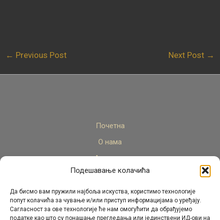
←
Previous Post
Next Post
→
Почетна
О нама
Актуелно
Подешавање колачића
Стручни кадар
Пројекти
Да бисмо вам пружили најбоља искуства, користимо технологије
попут колачића за чување и/или приступ информацијама о уређају.
Архива
Сагласност за ове технологије ће нам омогућити да обрађујемо
податке као што су понашање прегледања или јединствени ИД-ови на