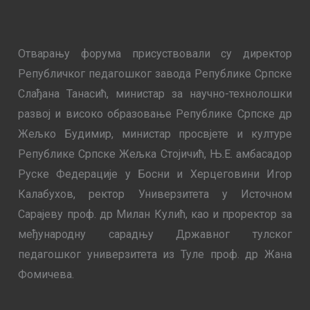
Отварању форума присуствовали су директор
Републичког педагошког завода Републике Српске
Слађана Танасић, министар за научно-технолошки
развој и високо образовање Републике Српске др
Жељко Будимир, министар просвјете и културе
Републике Српске Жељка Стојичић, Њ.Е. амбасадор
Руске Федерације у Босни и Херцеговини Игор
Калабухов, ректор Универзитета у Источном
Сарајеву проф. др Милан Кулић, као и проректор за
међународну сарадњу Државног тулског
педагошког универзитета из Туле проф. др Жана
Фомичева.