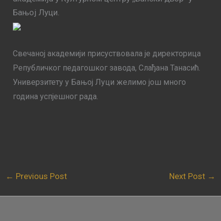
Бањој Луци.
Свечаној академији присуствовала је директорица
Републичког педагошког завода, Слађана Танасић.
Универзитету у Бањој Луци желимо још много
година успјешног рада.
←
Previous Post
Next Post
→