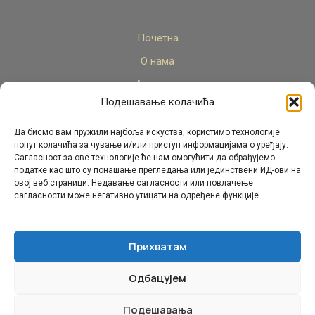
Почетна
О нама
Актуелно
Подешавање колачића
Стручни кадар
Пројекти
Да бисмо вам пружили најбоља искуства, користимо технологије
попут колачића за чување и/или приступ информацијама о уређају.
Архива
Сагласност за ове технологије ће нам омогућити да обрађујемо
податке као што су понашање прегледања или јединствени ИД-ови на
Контакт
овој веб страници. Недавање сагласности или повлачење
сагласности може негативно утицати на одређене функције.
Прихватам
Одбацујем
© Републички педагошки завод Републике Српске.
Сва права задржана 2026.
Подешавања