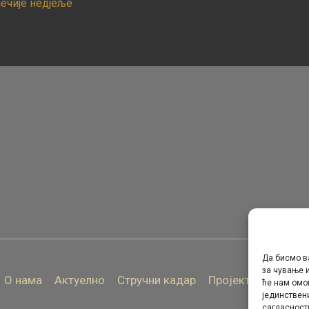
ечије недјеље
Да бисмо в
за чување и
О нама
Актуелно
Стручни кадар
Пројекти
Архива
ће нам омо
јединствен
сагласност