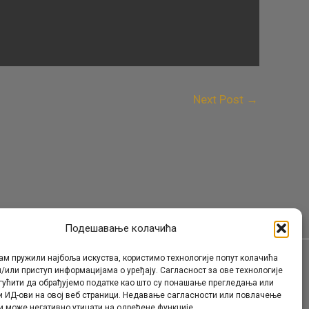
Next Post
→
Подешавање колачића
ам пружили најбоља искуства, користимо технологије попут колачића
/или приступ информацијама о уређају. Сагласност за ове технологије
Контакт
гућити да обрађујемо податке као што су понашање прегледања или
и ИД-ови на овој веб страници. Недавање сагласности или повлачење
и може негативно утицати на одређене функције.