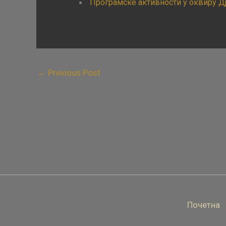
Програмске активности у оквиру Дј
←
Previous Post
Почетна