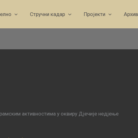
уелно
Стручни кадар
Пројекти
Архив
ограмским активностима у оквиру Дјечије недјење