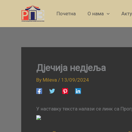
Skip
to
Почетна
О нама
Акт
content
Дјечија недјеља
By
Mileva
/
13/09/2024
У наставку текста налази се линк са Пр