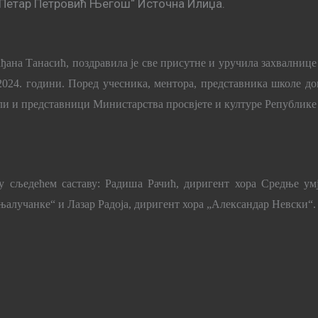
„Петар Петровић Његош“ Источна Илиџа.
ђана Танасић,
поздравила је све присутне и уручила захвалниц
2024. години. Поред учесника, ментора, представника школе д
ли и представници Министарства просвјете и културе Републике
 у сљедећем саставу: Радиша Рачић, диригент хора Средње у
њалучанке“ и Лазар Радоја, диригент хора „Александар Невски“.