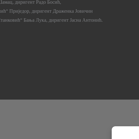
Шамац, диригент Радо Босић,
очић“ Приједор, диригент Драженка Јовичин
 Станковић“ Бања Лука, диригент Јасна Антонић.