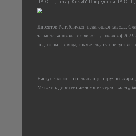
ЈУ ОШ „Петар Кочић“ Приједор и ЈУ ОШ 
Директор
Републичког педагошког завода
,
Сла
такмичења школских хорова у школској 2023/
педагошког завода, такмичењу су присуствова
Наступе хорова оцјењивао је стручни жири
Матовић, диригент женског камерног хора „Ба