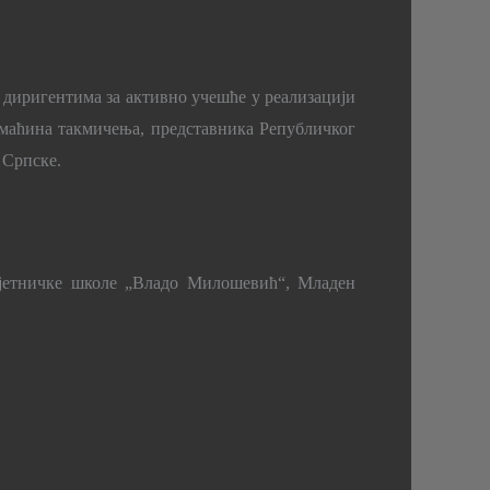
е диригентима за активно учешће у реализацији
омаћина такмичења, представника Републичког
 Српске.
мјетничке школе „Владо Милошевић“, Младен