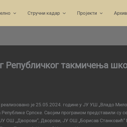
уелно
Стручни кадар
Пројекти
Архив
ог Републичког такмичења шко
еализовано је 25.05.2024. године у ЈУ УШ „Владо Мило
а Републике Српске. Својим програмом представили су се
У ОШ „Дворови“, Дворови, ЈУ ОШ „Борисав Станковић“ Б