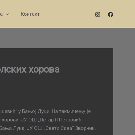
а
Контакт
лских хорова
шевић“ у Бањој Луци. На такмичењу је
 хорови: ЈУ ОШ „Петар II Петровић
ања Лука, ЈУ ОШ „Свети Сава“ Зворник,