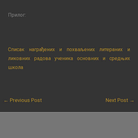
Прилог:
Списак награђених и похваљених литераних и
ликовних радова ученика основних и средњих
школа
←
Previous Post
Next Post
→