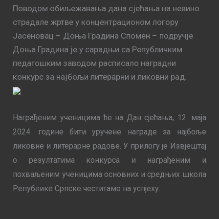
Поводом обиљежавања дана сјећања на невино
страдале жртве у концентрационом логору
Јасеновац – Доња Градина Спомен – подручје
Доња Градина је у сарадњи са Републичким
педагошким заводом расписало наградни
конкурс за најбољи литерарни и ликовни рад.
Награђеним ученицима ће на Дан сјећања, 12. маја
2024. године бити уручене награде за најбоље
ликовне и литерарне радове. У прилогу је Извјештај
о резултатима конкурса и награђеним и
похваљеним ученицима основних и средњих школа
Републике Српске честитамо на успјеху.