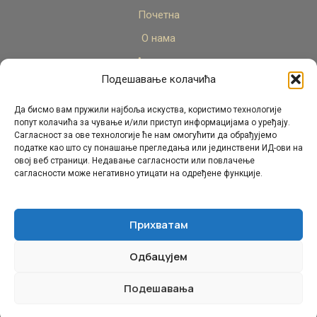
Почетна
О нама
Актуелно
Подешавање колачића
Стручни кадар
Пројекти
Да бисмо вам пружили најбоља искуства, користимо технологије
попут колачића за чување и/или приступ информацијама о уређају.
Архива
Сагласност за ове технологије ће нам омогућити да обрађујемо
податке као што су понашање прегледања или јединствени ИД-ови на
Контакт
овој веб страници. Недавање сагласности или повлачење
сагласности може негативно утицати на одређене функције.
Прихватам
Одбацујем
© Републички педагошки завод Републике Српске.
Сва права задржана 2026.
Подешавања