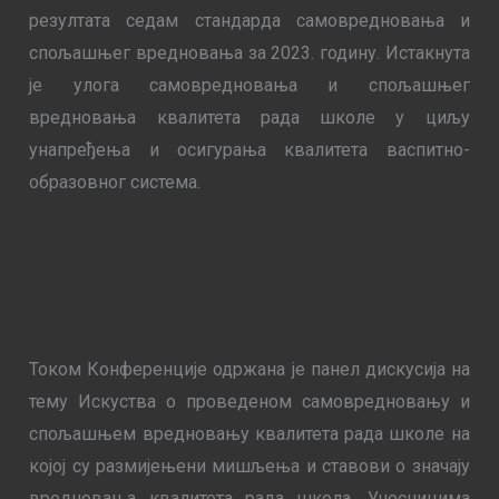
резултата седам стандарда самовредновања и
спољашњег вредновања за 2023. годину. Истакнута
је улога самовредновања и спољашњег
вредновања квалитета рада школе у циљу
унапређења и осигурања квалитета васпитно-
образовног система.
Током Конференције одржана је панел дискусија на
тему Искуства о проведеном самовредновању и
спољашњем вредновању квалитета рада школе на
којој су размијењени мишљења и ставови о значају
вредновања квалитета рада школа. Учесницима