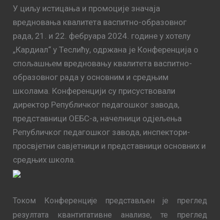
У циљу истицања и промоције значаја
вредновања квалитета васпитно-образовног
рада, 21. и 22. фебруара 2024. године у хотелу
„Кардиал“ у Теслићу, одржана је Конференција о
спољашњем вредновању квалитета васпитно-
образовног рада у основним и средњим
школама. Конференцији су присуствовали
директор Републичког педагошког завода,
представници ОЕБС-а, начелници одјељења
Републичког педагошког завода, инспектори-
просвјетни савјетници и представници основних и
средњих школа.
Током Конференције представљен је преглед
резултата квантитативне анализе, те преглед