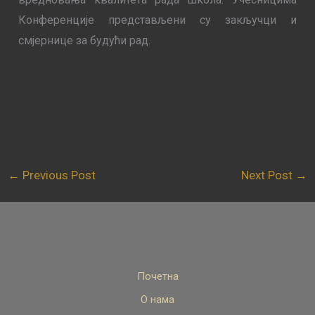
Конференције представљени су закључци и
смјернице за будући рад.
←
Previous Post
Next Post
→
Почетна
О нама