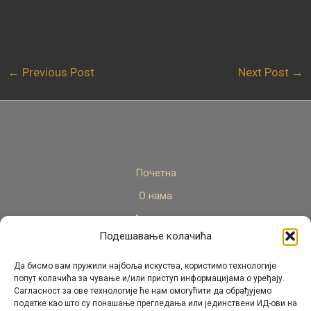
←
Previous Post
Next Post
→
Почетна
О нама
Актуелно
Подешавање колачића
Стручни кадар
Пројекти
Да бисмо вам пружили најбоља искуства, користимо технологије
попут колачића за чување и/или приступ информацијама о уређају.
Архива
Сагласност за ове технологије ће нам омогућити да обрађујемо
податке као што су понашање прегледања или јединствени ИД-ови на
Контакт