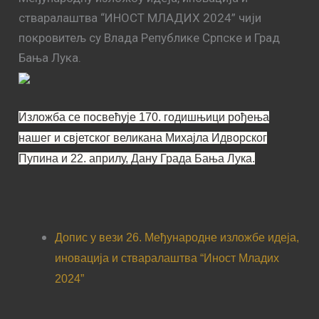
стваралаштва “ИНОСТ МЛАДИХ 2024” чији
покровитељ су Влада Републике Српске и Град
Бања Лука.
Изложба се посвећује 170. годишњици рођења
нашег и свјетског великана Михајла Идворског
Пупина и 22. априлу, Дану Града Бања Лука.
Допис у вези 26. Међународне изложбе идеја,
иновација и стваралаштва “Иност Младих
2024”