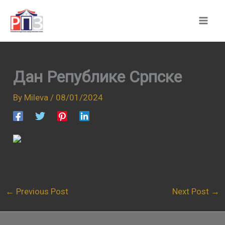
Skip
to
content
Дан Републике Српске
By
Mileva
/
08/01/2024
←
Previous Post
Next Post
→