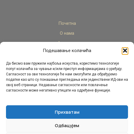
Почетна
О нама
Актуелно
Подешавање колачића
Стручни кадар
Пројекти
Да бисмо вам пружили најбоља искуства, користимо технологије
попут колачића за чување и/или приступ информацијама о уређају.
Архива
Сагласност за ове технологије ће нам омогућити да обрађујемо
податке као што су понашање прегледања или јединствени ИД-ови на
Контакт
овој веб страници. Недавање сагласности или повлачење
сагласности може негативно утицати на одређене функције.
Прихватам
Одбацујем
© Републички педагошки завод Републике Српске.
Сва права задржана 2026.