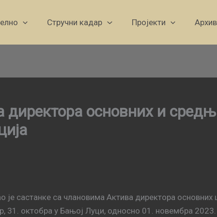
уелно
Стручни кадар
Пројекти
Архив
а директора основних и средњ
ција
о је састанке са члановима Актива директора основних
р, 31. октобра у Бањој Луци, односно 01. новембра 2023.