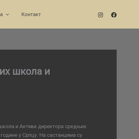
а
Контакт
их школа и
 школа и Актива директора средњих
 године у Српцу. На састанцима су