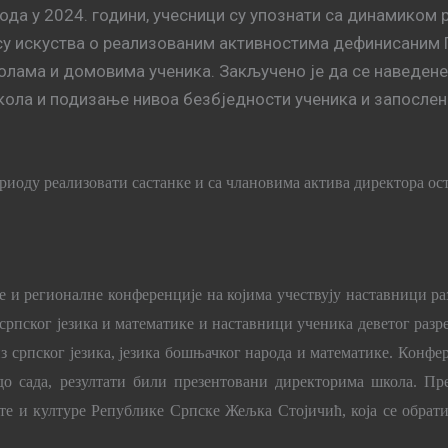
ода у 2024. години, учесници су упознати са динамиком
у искуства о реализованим активностима дефинисаним 
лама и домовима ученика. Закључено је да се наведене а
школа и подизање нивоа безбједности ученика и запослен
иоду реализовати састанке и са члановима актива директора ос
 и регионалне конференције на којима учествују наставници ра
 српског језика и математике и наставници ученика деветог раз
з српског језика, језика бошњачког народа и математике. Конфере
 до сада, резултати били презентовани директорима школа. П
ете и културе Републике Српске Жељка Стојичић, која се обра