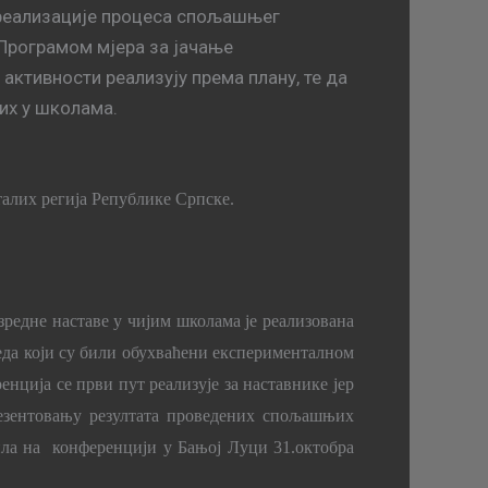
 реализације процеса спољашњег
Програмом мјера за јачање
ктивности реализују према плану, те да
их у школама.
талих регија Републике Српске.
зредне наставе у чијим школама је реализована
реда који су били обухваћени експерименталном
нција се први пут реализује за наставнике јер
резентовању резултата проведених спољашњих
тила на конференцији у Бањој Луци 31.октобра