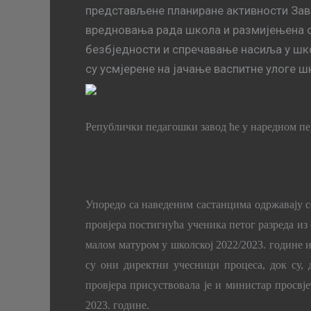
представљене планиране активности Зав
вредновања рада школа и размијењена с
безбједности и спречавање насиља у шко
су усмјерене на јачање васпитне улоге 
Републички педагошки завод ће у наредном пер
Упоредо са наведеним састанцима одржавају се
провјера постигнућа ученика петог разреда из
малом матуром у школској 2022/2023. године и
су они директни учесници процеса, док су,
провјера присуствовала је и министар просвј
2023. године.