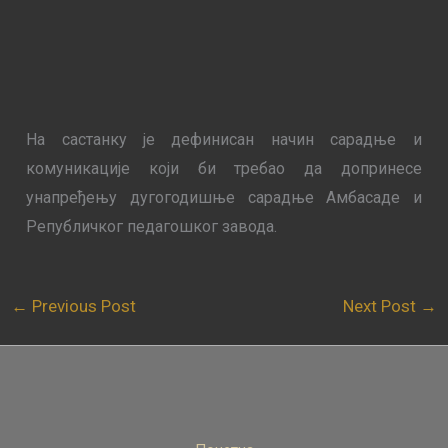
На састанку је дефинисан начин сарадње и
комуникације који би требао да допринесе
унапређењу дугогодишње сарадње Амбасаде и
Републичког педагошког завода.
←
Previous Post
Next Post
→