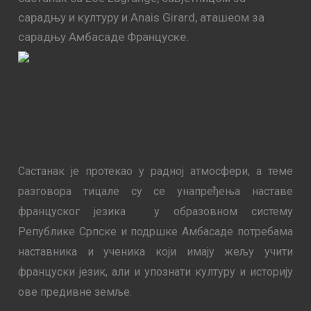
сарадњу и културу и Anais Girard, аташеом за
сарадњу Амбасаде Француске.
Састанак је протекао у радној атмосфери, а теме
разговора тицале су се унапређења наставе
француског језика у образовном систему
Републике Српске и подршке Амбасаде потребама
наставника и ученика који имају жељу учити
француски језик, али и упознати културу и историју
ове предивне земље.