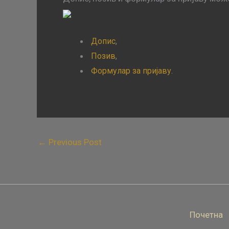
Допис
,
Позив
,
Формулар за пријаву
.
←
Previous Post
Почетна