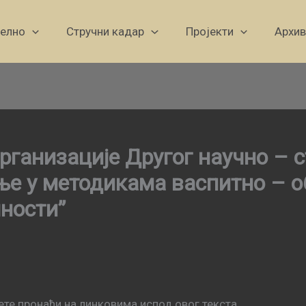
уелно
Стручни кадар
Пројекти
Архив
рганизације Другог научно – с
е у методикама васпитно – о
ности”
ете пронаћи на линковима испод овог текста.