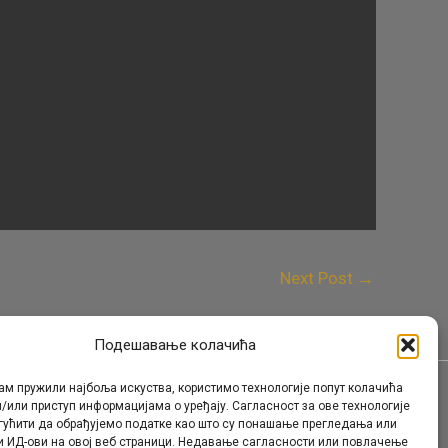
Next Post
→
Подешавање колачића
ам пружили најбоља искуства, користимо технологије попут колачића
/или приступ информацијама о уређају. Сагласност за ове технологије
Контакт
гућити да обрађујемо податке као што су понашање прегледања или
и ИД-ови на овој веб страници. Недавање сагласности или повлачење