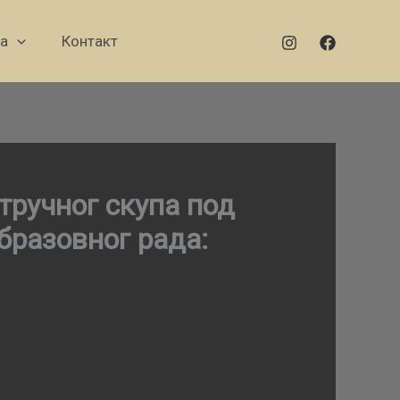
а
Контакт
тручног скупа под
бразовног рада: