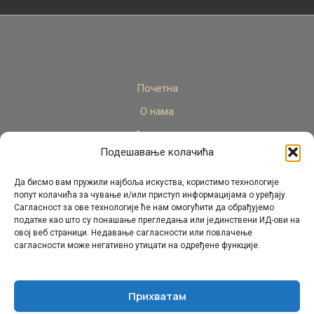
Почетна
О нама
Актуелно
Подешавање колачића
Стручни кадар
Пројекти
Да бисмо вам пружили најбоља искуства, користимо технологије
попут колачића за чување и/или приступ информацијама о уређају.
Архива
Сагласност за ове технологије ће нам омогућити да обрађујемо
податке као што су понашање прегледања или јединствени ИД-ови на
Контакт
овој веб страници. Недавање сагласности или повлачење
сагласности може негативно утицати на одређене функције.
Прихватам