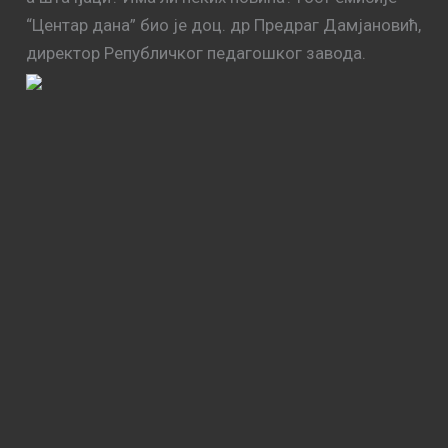
“Центар дана” био је доц. др Предраг Дамјановић,
директор Републичког педагошког завода.