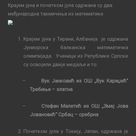
Крајем јуна и почетком јула одржана су два
међународна такмичења из математике
Крајем јуна у Тирани, Албанија је одржана
Јуниорска балканска математичка
олимпијада. Ученици из Републике Српске
су освојили двије медаље и то:
–
Вук Јанковић из ОШ „Вук Караџић“
Требиње – златна
–
Стефан Малетић из ОШ „Змај Јова
Јовановић“ Србац – сребрна
Почетком јула у Токију, Јапан, одржана
је