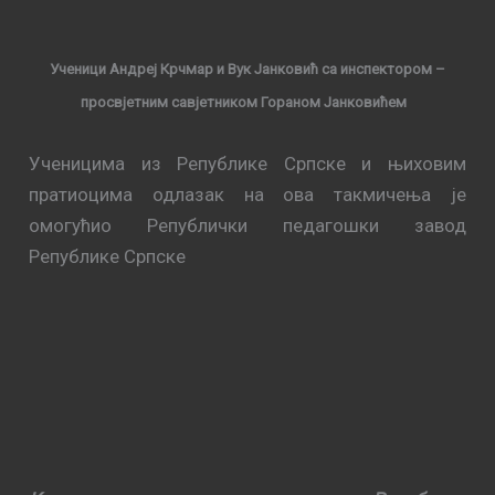
Ученици Андреј Крчмар и Вук Јанковић са инспектором –
просвјетним савјетником Гораном Јанковићем
Ученицима из Републике Српске и њиховим
пратиоцима одлазак на ова такмичења је
омогућио Републички педагошки завод
Републике Српске