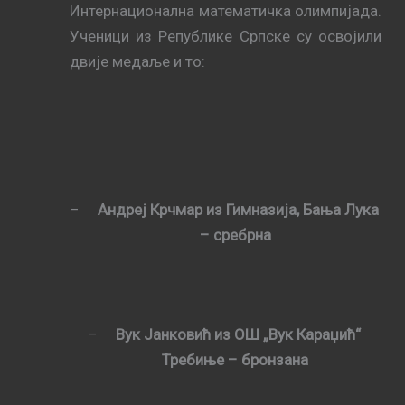
Интернационална математичка олимпијада.
Ученици из Републике Српске су освојили
двије медаље и то:
–
Андреј Крчмар из Гимназија, Бања Лука
– сребрна
–
Вук Јанковић из ОШ „Вук Караџић“
Требиње – бронзана