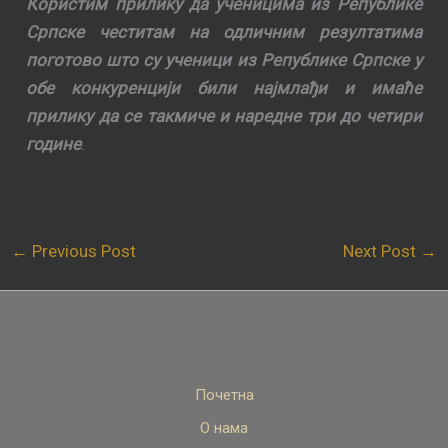
Користим прилику да ученицима из Републике
Српске честитам на одличним резултатима
поготово што су ученици из Републике Српске у
обе конкуренцији били најмлађи и имаће
прилику да се такмиче и наредне три до четири
године
.
←
Previous Post
Next Post
→
Почетна
О нама