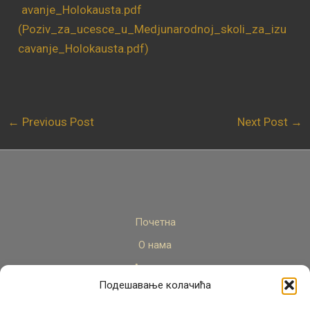
(Poziv_za_ucesce_u_Medjunarodnoj_skoli_za_izu
cavanje_Holokausta.pdf)
←
Previous Post
Next Post
→
Почетна
О нама
Актуелно
Подешавање колачића
Стручни кадар