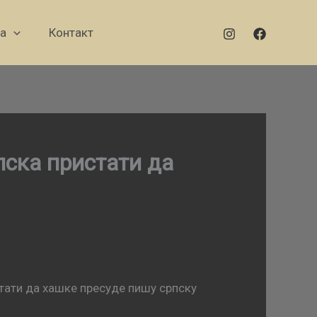
а
Контакт
пска пристати да
стати да хашке пресуде пишу српску