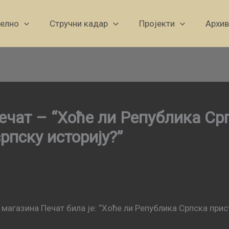
уелно
Стручни кадар
Пројекти
Архив
чат – “Хоће ли Република Ср
рпску историју?”
магазина Печат била је: “Хоће ли Република Српска при