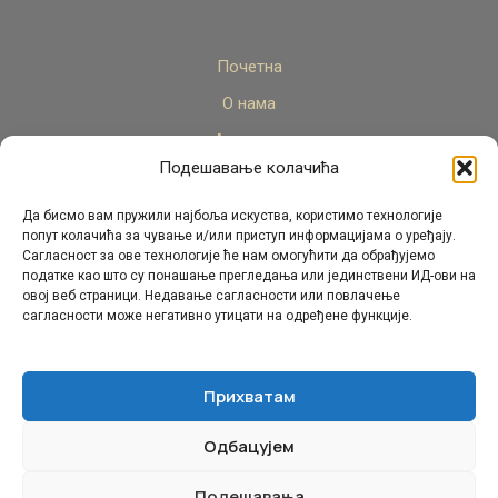
Почетна
О нама
Актуелно
Подешавање колачића
Стручни кадар
Пројекти
Да бисмо вам пружили најбоља искуства, користимо технологије
попут колачића за чување и/или приступ информацијама о уређају.
Архива
Сагласност за ове технологије ће нам омогућити да обрађујемо
податке као што су понашање прегледања или јединствени ИД-ови на
Контакт
овој веб страници. Недавање сагласности или повлачење
сагласности може негативно утицати на одређене функције.
Прихватам
Одбацујем
© Републички педагошки завод Републике Српске.
Сва права задржана 2026.
Подешавања