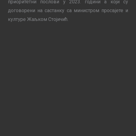
приоритетни послови у 2023. години а који су
договорени на састанку са министром просвјете и
културе Жаљком Стојичић.