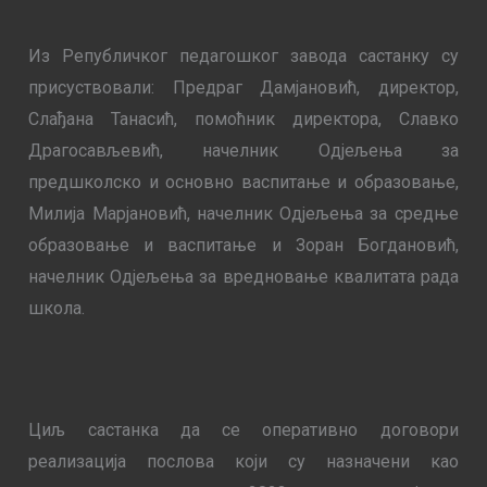
Из Републичког педагошког завода састанку су
присуствовали: Предраг Дамјановић, директор,
Слађана Танасић, помоћник директора, Славко
Драгосављевић, начелник Одјељења за
предшколско и основно васпитање и образовање,
Милија Марјановић, начелник Одјељења за средње
образовање и васпитање и Зоран Богдановић,
начелник Одјељења за вредновање квалитата рада
школ
а.
Циљ састанка да се оперативно договори
реализација послова који су назначени као