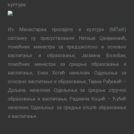
културе.
Из Министарва просвјете и културе (МПиК)
састанку су присуствовали: Наташа Цвијановић,
помоћник министра за предшколско и основно
васпитање и образовање, Јасмина Болобан,
помоћник министра за средње образовање и
васпитање, Енеа Хотић начелник Одјељења за
основно васпитање и образовање, Тијана Рађевић –
Дрљача, начелник Одјељења за средње стручно
образовање и васпитање, Радмила Коцић – Ћућић
начелник Одјељења за средње опште образовање
и васпитање.