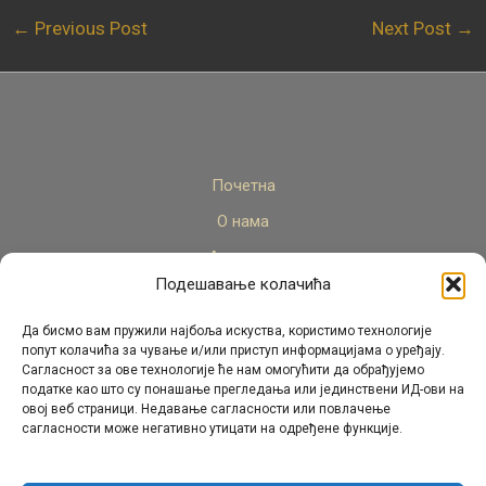
←
Previous Post
Next Post
→
Почетна
О нама
Актуелно
Подешавање колачића
Стручни кадар
Пројекти
Да бисмо вам пружили најбоља искуства, користимо технологије
попут колачића за чување и/или приступ информацијама о уређају.
Архива
Сагласност за ове технологије ће нам омогућити да обрађујемо
податке као што су понашање прегледања или јединствени ИД-ови на
Контакт
овој веб страници. Недавање сагласности или повлачење
сагласности може негативно утицати на одређене функције.