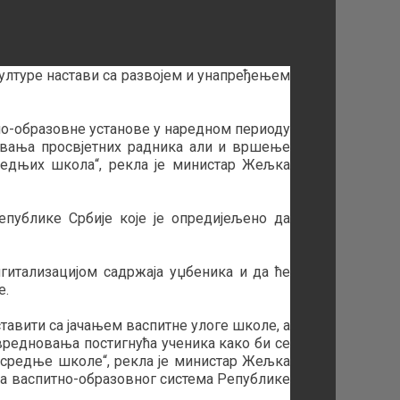
ултуре настави са развојем и унапређењем
тно-образовне установе у наредном периоду
овања просвјетних радника али и вршење
едњих школа“, рекла је министар Жељка
публике Србије које је опредијељено да
игитализацијом садржаја уџбеника и да ће
е.
авити са јачањем васпитне улоге школе, а
вредновања постигнућа ученика како би се
и средње школе“, рекла је министар Жељка
та васпитно-образовног система Републике