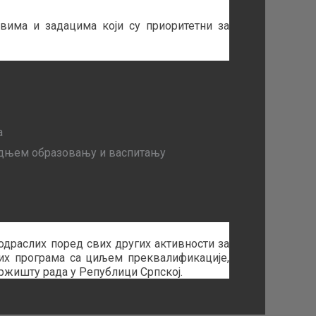
вима и задацима који су приоритетни за
а
едњем образовању и васпитању
одраслих поред свих других активности за
вих програма са циљем преквалификације,
ржишту рада у Републици Српској.