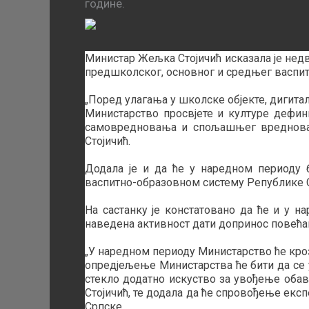
године.
Министар Жељка Стојичић исказала је нед
предшколског, основног и средњег васпит
„Поред улагања у школске објекте, дигита
Министарство просвјете и културе дефи
самовредновања и спољашњег вредновањ
Стојичић.
Додала је и да ће у наредном периоду 
васпитно-образовном систему Републике С
На састанку је констатовано да ће и у н
наведена активност дати допринос повећа
„У наредном периоду Министарство ће кро
опредјељење Министарства ће бити да се 
стекло додатно искуство за увођење обав
Стојичић, те додала да ће спровођење ек
Српске.