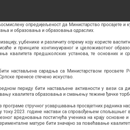
восмислену опредијељеност да Министарство просвјете и к
ања и образовања и образовања одраслих.
лизацију, уџбенике и различиту опрему коју користе васпи
нисаће и принципе континуираног и цјеложивотног образ
а квалитета предшколских установа, те основних и ср
бити настављена сарадња са Министарством просвете Ре
рпске пренесе стечено искуство.
аредном периду бити настављене активности у вези са д
вању квалитета образовања и смањењу тежине ђачке торб
з програме стручног усавршавања просвјетних радника наст
у току 2023. године настави са спровођењем спољашњег 
езног вредновања постигнућа ученика на крају основне 
сперименталне матуре бити значајно за повећавање квалите