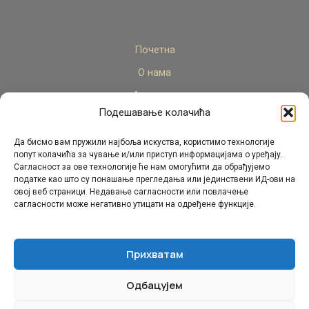
Почетна
О нама
Актуелно
Подешавање колачића
Стручни кадар
Пројекти
Да бисмо вам пружили најбоља искуства, користимо технологије
попут колачића за чување и/или приступ информацијама о уређају.
Архива
Сагласност за ове технологије ће нам омогућити да обрађујемо
податке као што су понашање прегледања или јединствени ИД-ови на
Контакт
овој веб страници. Недавање сагласности или повлачење
сагласности може негативно утицати на одређене функције.
Прихватам
Одбацујем
© Републички педагошки завод Републике Српске.
Сва права задржана 2026.