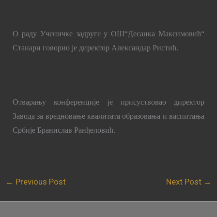
О раду Ученичке задруге у ОШ“Десанка Максимовић“
Станари говорио је директор Александар Ристић.
Отварању конференције је присуствовао директор
Завода за вредновање квалитата образовања и васпитања
Србије Бранислав Ранђеловић.
←
Previous Post
Next Post
→