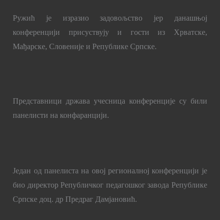
Ружић је изразио задовољство јер данашњој
конференцији присуствују и гости из Хрватске,
Мађарске, Словеније и Републике Српске.
Представници држава учесница конференције су били
панелисти на конфаранцији.
Један од панелиста на овој регионалној конференцији је
био директор Републичког педагошког завода Републике
Српске доц. др Предраг Дамјановић.