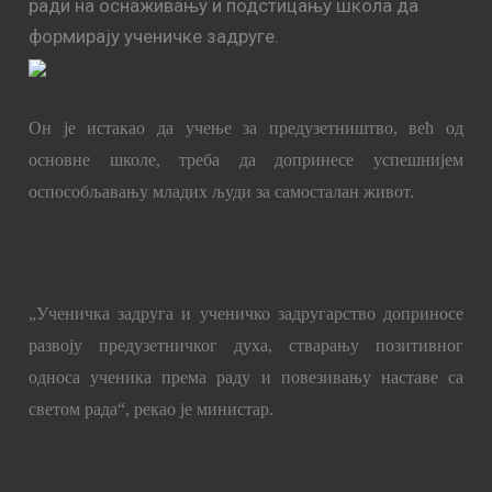
ради на оснаживању и подстицању школа да
формирају ученичке задруге.
Он је истакао да учење за предузетништво, већ од
основне школе, треба да допринесе успешнијем
оспособљавању младих људи за самосталан живот.
„Ученичка задруга и ученичко задругарство доприносе
развоју предузетничког духа, стварању позитивног
односа ученика према раду и повезивању наставе са
светом рада“, рекао је министар.