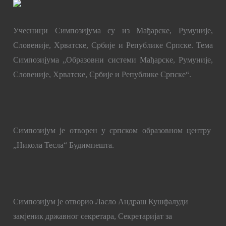
Учесници Симпозијума су из Мађарске, Румуније,
Словеније, Хрватске, Србије и Републике Српске. Тема
Симпозијума „Образовни системи
Мађарске, Румуније,
Словеније, Хрватске, Србије и Републике Српске“.
Симпозијум је отворен у српском образовном центру
„Никола Тесла“ Будимпешта.
Симпозијум је отворио Ласло Андраш Кушфалуди
замјеник државног секретара, Секретаријат за