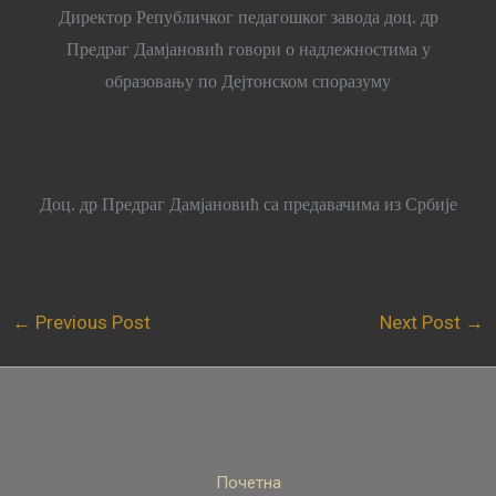
Директор Републичког педагошког завода доц. др
Предраг Дамјановић говори о надлежностима у
образовању по Дејтонском споразуму
Доц. др Предраг Дамјановић са предавачима из Србије
←
Previous Post
Next Post
→
Почетна