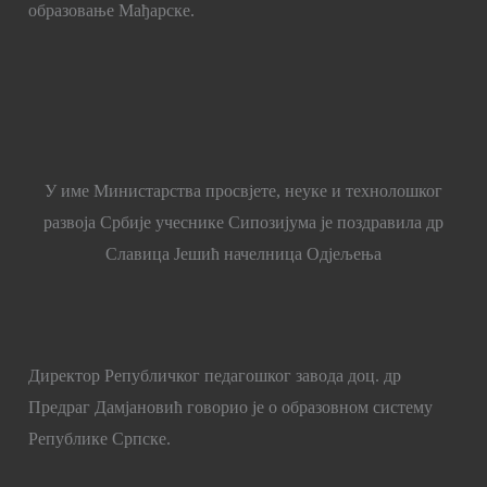
образовање Мађарске.
У име Министарства просвјете, неуке и технолошког
развоја Србије учеснике Сипозијума је поздравила др
Славица Јешић начелница Одјељења
Директор Републичког педагошког завода доц. др
Предраг Дамјановић говорио је о образовном систему
Републике Српске.