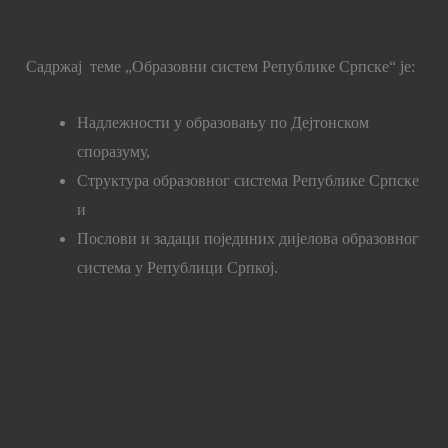
Садржај теме „Образовни систем Републике Српске“ је:
Надлежности у образовању по Дејтонском
споразуму,
Структура образовног система Републике Српске
и
Послови и задаци појединих дијелова образовног
система у Републици Српкој.