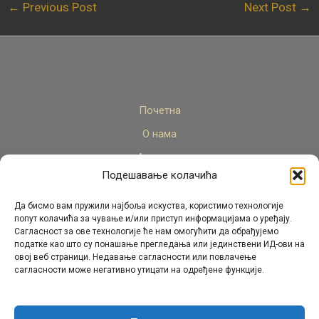
←
Previous Post
Next Post
→
Почетна
О нама
Актуелно
Подешавање колачића
Стручни кадар
Пројекти
Да бисмо вам пружили најбоља искуства, користимо технологије
попут колачића за чување и/или приступ информацијама о уређају.
Архива
Сагласност за ове технологије ће нам омогућити да обрађујемо
податке као што су понашање прегледања или јединствени ИД-ови на
Контакт
овој веб страници. Недавање сагласности или повлачење
сагласности може негативно утицати на одређене функције.