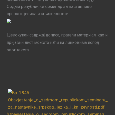
Седми републички семинар за наставнике
српског језика и књижевности.
Цјелокупан садржај дописа, пратећи материјал, као и
пријавни лист можете наћи на линковима испод
овог текста:
(Obavjestenje_o_sedmom_republickom_seminaru_