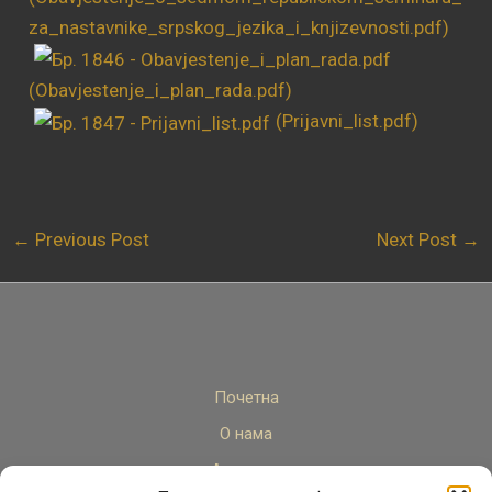
za_nastavnike_srpskog_jezika_i_knjizevnosti.pdf)
(Obavjestenje_i_plan_rada.pdf)
(Prijavni_list.pdf)
←
Previous Post
Next Post
→
Почетна
О нама
Актуелно