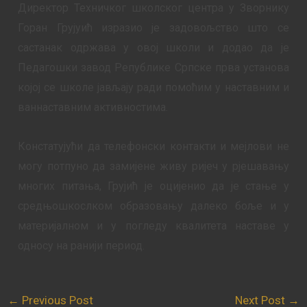
Директор Техничког школског центра у Зворнику
Горан Грујуић изразио је задовољство што се
састанак одржава у овој школи и додао да је
Педагошки завод Републике Српске прва установа
којој се школе јављају ради помоћим у наставним и
ваннаставним активностима.
Констатујући да телефонски контакти и мејлови не
могу потпуно да замијене живу ријеч у рјешавању
многих питања, Грујић је оцијенио да је стање у
средњошкослком образовању далеко боље и у
материјалном и у погледу квалитета наставе у
односу на ранији период.
←
Previous Post
Next Post
→