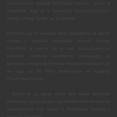
Предагошког завода Републике Српске рекла је
Писићева, која је и директор Средњошколског
центра „Петар Кочић“ из Зворника.
Истичући да су ученици били ускраћени за многе
ствари у вријеме пандемије вируса корона,
Писићева је рекла да је ова средњошколска
установа провела комплетну процедуру за
матурске екскурзије ученике четвртих разреда и да
се нада да ће бити релизоване на подручју
Републике Српске.
– Важно је да дјеца осјете шта значи матруска
екскурзија, да се друже и да посјете неке историјске
знам
енитости које имамо у Републици Српској –
рекла је Писићева.