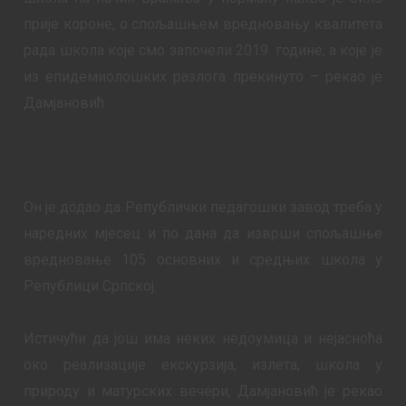
прије короне, о спољашњем вредновању квалитета
рада школа које смо започели 2019. године, а које је
из епидемиолошких разлога прекинуто – рекао је
Дамјановић.
Он је додао да Републички педагошки завод треба у
наредних мјесец и по дана да изврши спољашње
вредновање 105 основних и средњих школа у
Републици Српској.
Истичући да још има неких недоумица и нејасноћа
око реализације екскурзија, излета, школа у
природу и матурских вечери, Дамјановић је рекао