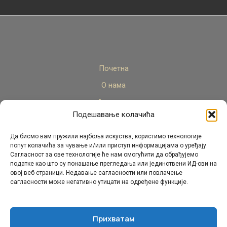
Почетна
О нама
Актуелно
Подешавање колачића
Стручни кадар
Пројекти
Да бисмо вам пружили најбоља искуства, користимо технологије
попут колачића за чување и/или приступ информацијама о уређају.
Архива
Сагласност за ове технологије ће нам омогућити да обрађујемо
податке као што су понашање прегледања или јединствени ИД-ови на
Контакт
овој веб страници. Недавање сагласности или повлачење
сагласности може негативно утицати на одређене функције.
Прихватам