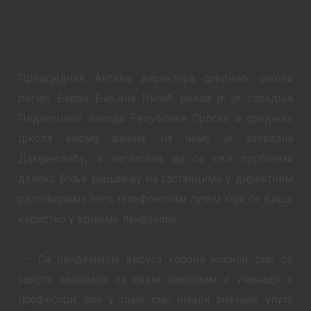
Предсједник Актива директора средњих школа
регије Бирач Биљана Писић рекла је је сарадња
Педагошког завода Републике Српске и средњих
школа веома важна, на чему је захвална
Дамјановићу, и нагласила да се сви проблеми
далеко боље рјешавају на састанцима у директним
разговорима него телефонским путем који се више
користио у вријеме пандемије.
– Са пандемијом вируса корона носили смо се
заиста лавоваки са свим изазовим и ученици и
професори, али у томе смо имали значајне упуте