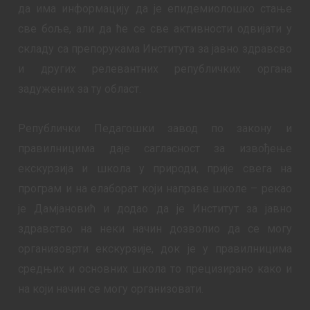
да има информацију да је епидемиолошко стање
све боље, али да ће се све активности одвијати у
складу са препорукама Института за јавно здравсво
и других релевантних републичких органа
задужених за ту област.
Републички Педагошки завод по закону и
правилницима даје сагласност за извођење
екскурзија и школа у природи, прије свега на
програм и на елаборат који направе школе – рекао
је Дамјановић и додао да је Институт за јавно
здравство на неки начин дозволио да се могу
организоврти екскурзије, док је у правилницима
средњих и основних школа то прецизирано како и
на који начин се могу организовати.