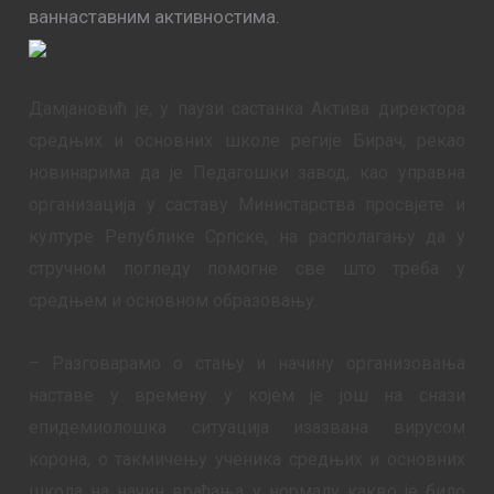
ваннаставним активностима.
Дамјановић је, у паузи састанка Актива директора
средњих и основних школе регије Бирач, рекао
новинарима да је Педагошки завод, као управна
организација у саставу Министарства просвјете и
културе Републике Српске, на располагању да у
стручном погледу помогне све што треба у
средњем и основном образовању.
– Разговарамо о стању и начину организовања
наставе у времену у којем је још на снази
епидемиолошка ситуација изазвана вирусом
корона, о такмичењу ученика средњих и основних
школа на начин враћања у нормалу какво је било