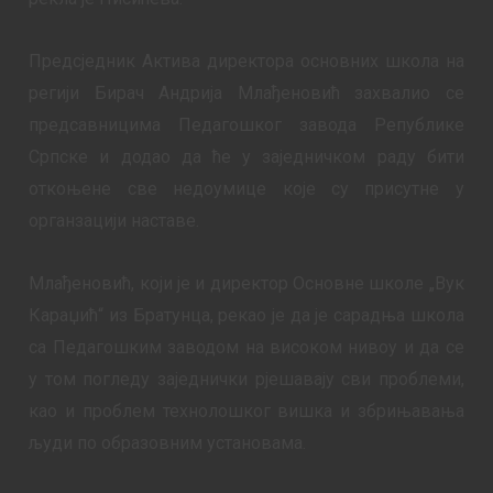
Предсједник Актива директора основних школа на
регији Бирач Андрија Млађеновић захвалио се
предсавницима Педагошког завода Републике
Српске и додао да ће у заједничком раду бити
откоњене све недоумице које су присутне у
органзацији наставе.
Млађеновић, који је и директор Основне школе „Вук
Караџић“ из Братунца, рекао је да је сарадња школа
са Педагошким заводом на високом нивоу и да се
у том погледу заједнички рјешавају сви проблеми,
као и проблем технолошког вишка и збрињавања
људи по образовним установама.