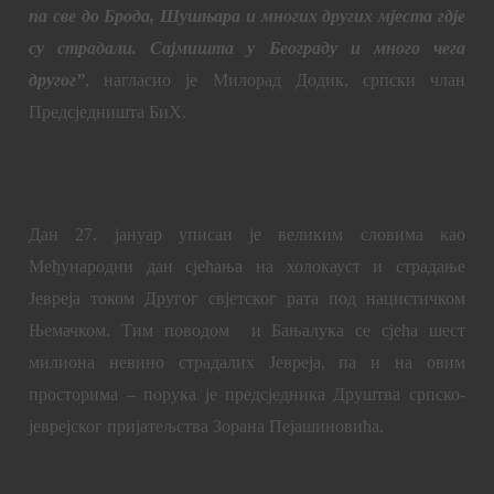
па све до Брода, Шушњара и многих других мјеста гдје
су страдали. Сајмишта у Београду и много чега
другог”
, нагласио је Милорад Додик, српски члан
Предсједништа БиХ.
Дан
27. јануар уписан је великим словима као
Међународни дан сјећања на холокауст и страдање
Јевреја током Другог свјетског рата под нацистичком
Њемачком. Тим поводом
и Бањалука се сјећа шест
милиона невино страдалих Јевреја, па и на овим
просторима – порука је предсједника Друштва српско-
јеврејског пријатељства Зорана Пејашиновића.