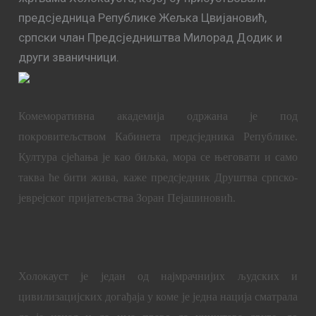
предсједница Републике Жељка Цвијановић,
српски члан Предсједништва Милорад Додик и
други званичници.
Комеморативна академија одржана је под
покровитељством Кабинета предсједника Републике.
Култура сјећања је као биљка, мора се његовати и само
таква ће бити жива, каже предсједник Друштва српско-
јеврејског пријатељства Зоран Пејашиновић.
Холокауст је један од најмрачнијих људских и
цивилизацијских догађаја у коме је једна нација сматрала