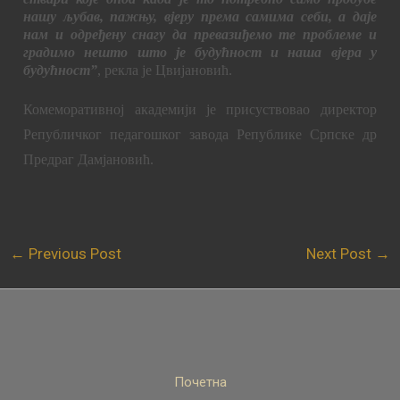
нашу љубав, пажњу, вјеру према самима себи, а даје
нам и одређену снагу да превазиђемо те проблеме и
градимо нешто што је будућност и наша вјера у
будућност”
, рекла је Цвијановић.
Комеморативној а
к
адемији је присуствовао директор
Републичког педагошког завода Републике Српске др
Предраг Дамјановић
.
←
Previous Post
Next Post
→
Почетна