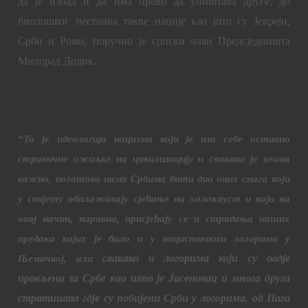
да је изнад и да има право да уништава друге, до
биолошког нестанка такве нације као што су Јевреји,
Срби и Роми, поручио је српски члан Предсједништа
Милорад Додик.
“То је идеологија нацизма који је иза себе оставио
стравичне ожиљке на цивилизацију и свакако је веома
важно, поготово нама Србима бити дио оних снага који
у свијету обиљежавају сјећање на холокауст и који на
овај начин, наравно, присјећају се и страдања наших
предака којих је било и у нацистичким логорима у
Њемачкој, али
свакако и логорима који су овдје
прављени за Србе као што је Јасеновац и многа друга
стратишта гдје су побијени Срби у логорима, од Пага