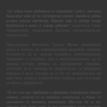
“За седам дана сјећаћемо се страдања Срба у околини
Бањалуке када је на бестијалан начин страдала једна
велика српска заједница. Народи који се сјећају имају
будућност и зато се морају сјећати”
, поручио је Зоран
Пејашиновић, предсједник Друштва српско-јеврејског
пријатељства.
Предсједница Републике Српске Жељка Цвијановић
рекла је вечерас на комеморативној академији жртвама
Холокауста да је људски исправно, цивилизацијски
оправдано и потребно, али и институционално, да се
развија култура сјећања на најстрашнија страдања,
истичући да је поносна на пријатељство са јеврејским
народом и да је сигурна да се из тог пријатељства, ма
како била тешка и испреплетена судбина, још тога може
да научи у будућности.
“И ми смо као заједница и друштво сазријевали током
година, суочили се са тешким изазовима, и данас се
суочавамо са тешким изазовима. Мислим да су то
ствари које онда када је то потребно само продубе