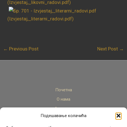
(Izvjestaj,_likovni_radovi.pdf)
(Izvjestaj,_literarni_radovi.pdf)
←
Previous Post
Next Post
→
Почетна
О нама
Актуелно
Подешавање колачића
Стручни кадар