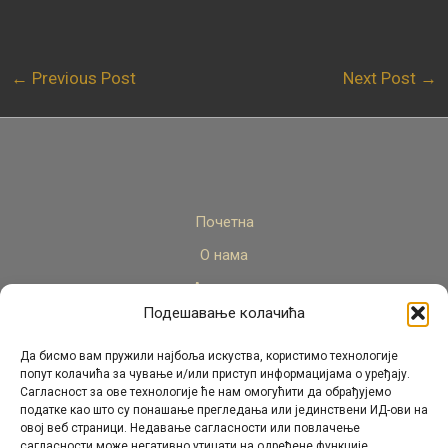
←
Previous Post
Next Post
→
Почетна
О нама
Актуелно
Подешавање колачића
Стручни кадар
Пројекти
Да бисмо вам пружили најбоља искуства, користимо технологије
попут колачића за чување и/или приступ информацијама о уређају.
Архива
Сагласност за ове технологије ће нам омогућити да обрађујемо
податке као што су понашање прегледања или јединствени ИД-ови на
Контакт
овој веб страници. Недавање сагласности или повлачење
сагласности може негативно утицати на одређене функције.