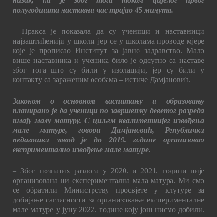
низак, па је због тога током цијелог првог
полугодишта наставни час трајао 45 минута.
– Пракса је показала да су ученици и наставници
најзаштићенији у школи јер се у школама проводе мјере
које је прописао Институт за јавно задравство. Мало
више наставника и ученика било је одсутно са наставе
због тога што су били у изолацији, јер су били у
контакту са зараженим особама – истиче Дамјановић.
Законом о основном васпитању и образовању
планирано је да ученици по завршетку деветог разреда
имају малу матуру. С циљем квалитетнијег извођења
мале матуре, говори Дамјановић, Републички
педагошки завод је до 2019. године организовао
експриментално извођење мале матуре.
– Због познатих разлога у 2020. и 2021. години није
организована ни експериментална мала матура. Ми смо
се обратили Министрству просвјете у клутуре за
добијање сагласности за организовање експерименталне
мале матуре у јуну 2022. године коју још нисмо добили.