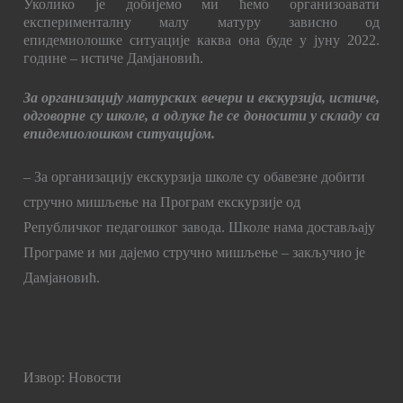
Уколико је добијемо ми ћемо организоавати
експерименталну малу матуру зависно од
епидемиолошке ситуације каква она буде у јуну 2022.
године – истиче Дамјановић.
За организацију матурских вечери и екскурзија, истиче,
одговорне су школе, а одлуке ће се доносити у складу са
епидемиолошком ситуацијом.
– За организацију екскурзија школе су обавезне добити
стручно мишљење на Програм екскурзије од
Републичког педагошког завода. Школе нама достављају
Програме и ми дајемо стручно мишљење – закључио је
Дамјановић.
Извор: Новости