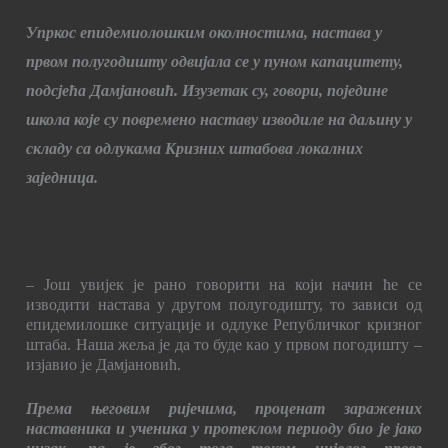
Упркос епидемиолошким околностима, настава у
првом полугодишту одвијала се у пуном капацитету,
подсјећа Дамјановић. Изузетак су, говори, поједине
школа које су повремено наставу изводиле на даљину у
складу са одлукама Кризних штабова локалних
заједница.
– Још увијек је рано говорити на који начин ће се
изводити настава у другом полугодишту, то зависи од
епидемилошке ситуације и одлуке Републичког кризног
штаба. Наша жеља је да то буде као у првом погодишту –
изјавио је Дамјановић.
Према његовим ријечима, проценат заражених
наставника и ученика у протеклом периоду био је јако