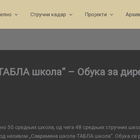
уелно
Стручни кадар
Пројекти
Архив
ТАБЛА школа“ – Обука за дир
ено 50 средњих школа, од чега 48 средњих стручних школа
од називом „Савремена школа-ТАБЛА школа“. Обука се реа