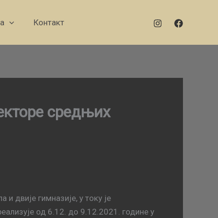
а
Контакт
екторе средњих
 и двије гимназије, у току је
лизује од 6.12. до 9.12.2021. године у