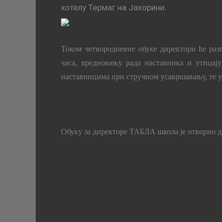
хотелу Термаг на Јахорини.
Током четвородневне обуке директори ће разг
часа, вредновању рада наставника и утицај
наставницима при стручном усавршавању, те у
Обуку
за директоре
ТАБЛА школа је отворио др