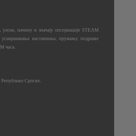
 улози, начину и значају опсервације
STEAM
ог усавршавања наставника, пружању подршке
AM
часа.
 Републике Српске.