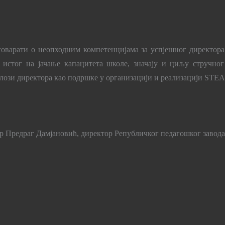
оварати о неопходним компетенцијама за успјешног директора,
у истог на јачање капацитета школе, значају и циљу стручн
лози директора као подршке у организацији и реализацији
STE
 Предраг Дамјановић, директор Републичког педагошког завода