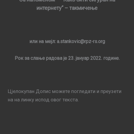
интернету” – такмичење
или на мејл: a.stankovic@rpz-rs.org
Рок за слање радова је 23. јануар 2022. године.
Цјелокупан Допис можете погледати и преузети
на на линку испод овог текста.