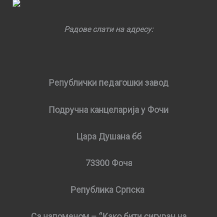
Радове слати на адресу:
Републички педагошки завод
Подручна канцеларија у Фочи
Цара Душана бб
73300 Фоча
Република Српска
Са напоменом – “Како бити сигуран на