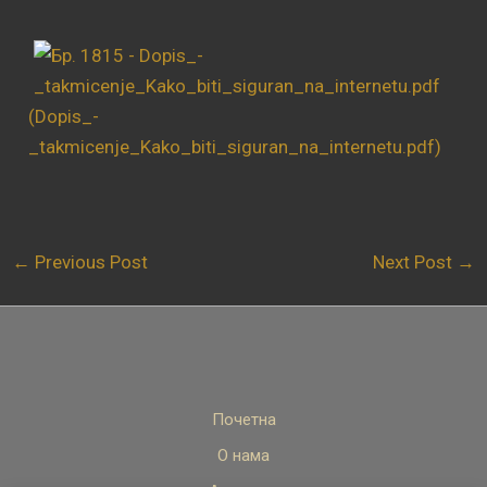
(Dopis_-
_takmicenje_Kako_biti_siguran_na_internetu.pdf)
←
Previous Post
Next Post
→
Почетна
О нама