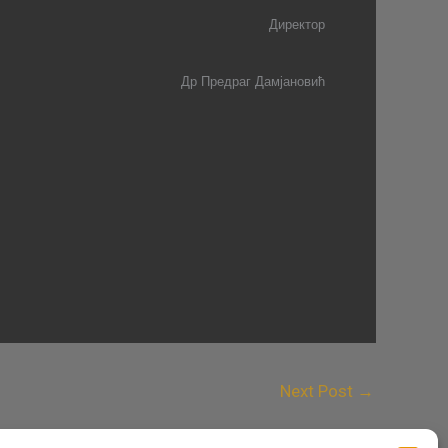
Д
иректор
Др Предраг Дамјановић
Next Post
→