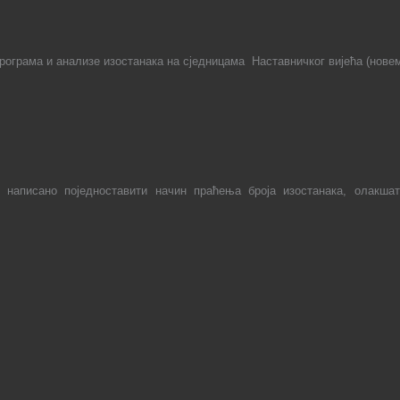
ограма и анализе изостанака на сједницама Наставничког вијећа (новемб
 написано поједноставити начин праћења броја изостанака, олакш