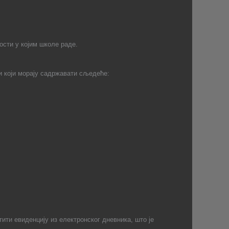
ости у којим школе раде.
 који морају садржавати сљедеће:
ити евиденцију из електронског дневника, што је