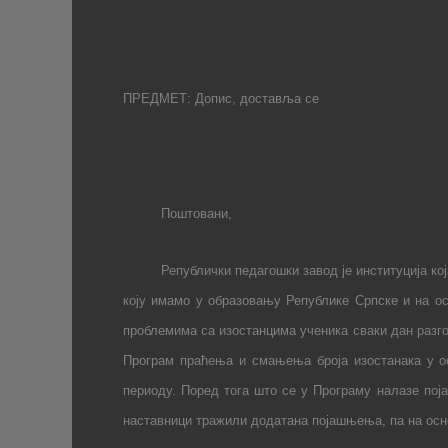
ПРЕДМЕТ: Допис, доставља се
Поштовани,
Републички педагошки завод је институција к
коју имамо у образовању Републике Српске и на ос
проблемима са изостанцима ученика сваки дан разг
Програм праћења и смањења броја изостанака у о
периоду. Поред тога што се у Програму налазе поја
наставници тражили додатана појашњења, па на ос