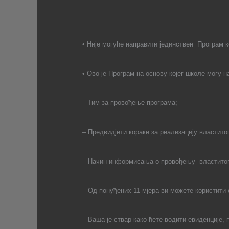
•
Није могуће направити јединствен Програм к
•
Ово је Програм на основу којег школ
e
могу на
–
Тим за провођење програма;
–
Предвидјети кораке за реализацију властито
–
Начин информисања о провођењу властитог
–
Од понуђених 11 мјера ви можете користити он
–
Ваша је ствар како ћете водити евиденције, 