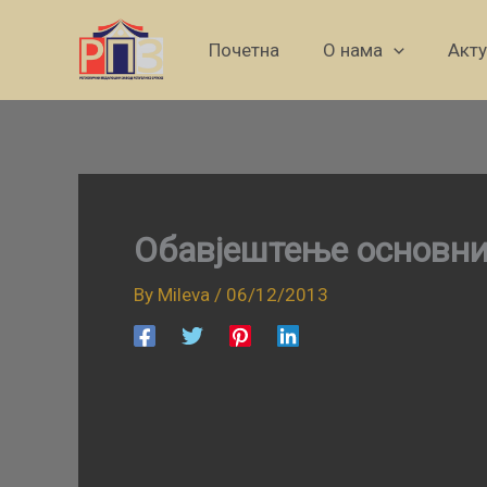
Skip
to
Почетна
О нама
Акт
content
Обавјештење основн
By
Mileva
/
06/12/2013