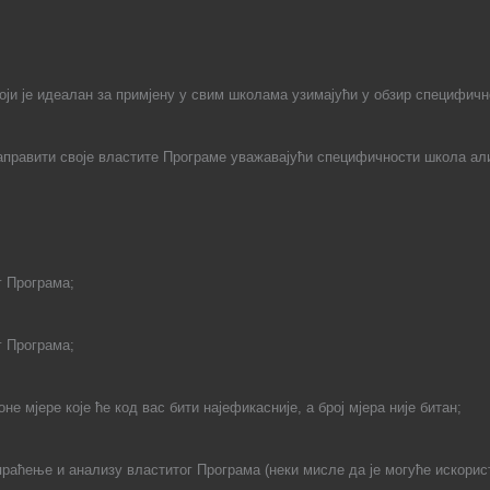
оји је идеалан за примјену у свим школама узимајући у обзир специфичн
правити своје властите Програме уважавајући специфичности школа али
г Програма;
 Програма;
е мјере које ће код вас бити најефикасније, а број мјера није битан;
праћење и анализу властитог Програма (неки мисле да је могуће искорист