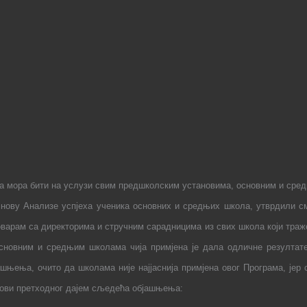
оја мора бити на услузи свим предшколским установима, основним и ср
нову Анализе успјеха ученика основних и средњих школа, утврдили см
оварам са директорима и стручним сарадницима из свих школа који тра
сновним и средњим школама чија примјена је дала одличне резултате
шњења, очито да школама није најјаснија примјена овог Програма, јер
нови претходног дајем сљедећа објашњења: