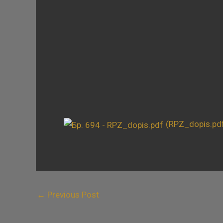
(RPZ_dopis.pd
←
Previous Post