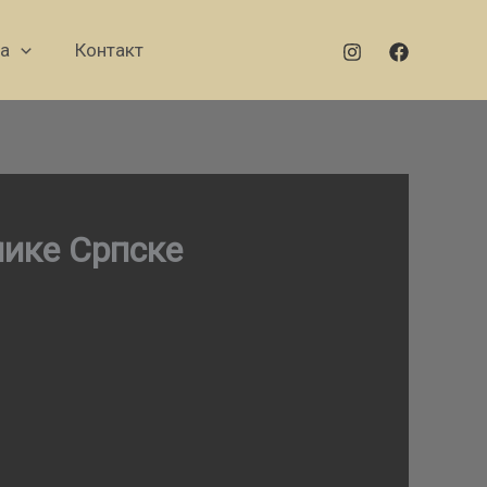
а
Контакт
ике Српске