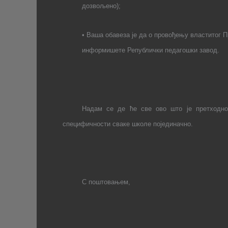
дозвољено);
•
Ваша обавеза је да о провођењу властитог Пр
информишете Републички педагошки завод.
Надам се де ће све ово што је претходно
специфичности сваке школе појединачно.
С поштовањем,