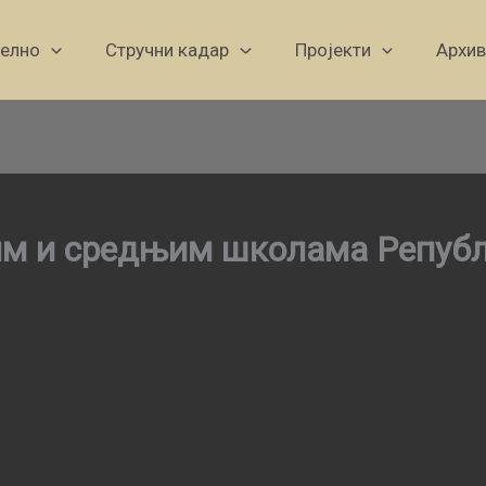
уелно
Стручни кадар
Пројекти
Архив
им и средњим школама Републ