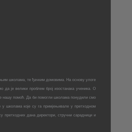
едњим школама, те ђачким домовима. На основу улоге
о да је велики проблем број изостанака ученика. О
же нашу помоћ. Да би помогли школама понудили смо
 у школама које су га примјењивале у претходном
 су претходних дана директори, стручни сарадници и