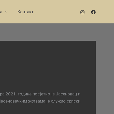
а
Контакт
а 2021. године посјетио је Јасеновац и
јасеновачким жртвама је служио српски