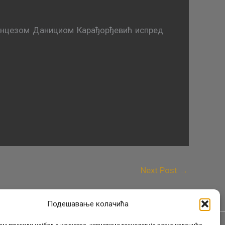
инцезом Данициом Карађорђевић испред
Next Post
→
Подешавање колачића