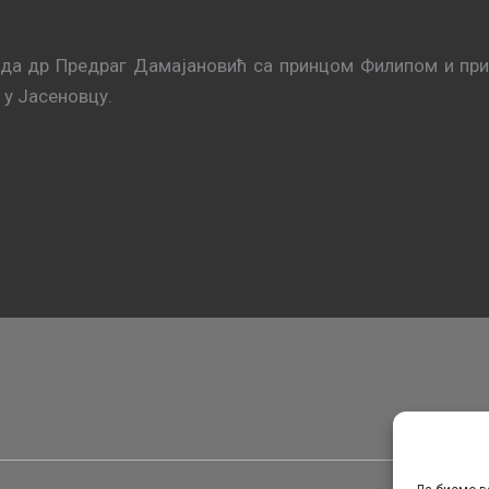
ода др Предраг Дамајановић са принцом Филипом и пр
 у Јасеновцу.