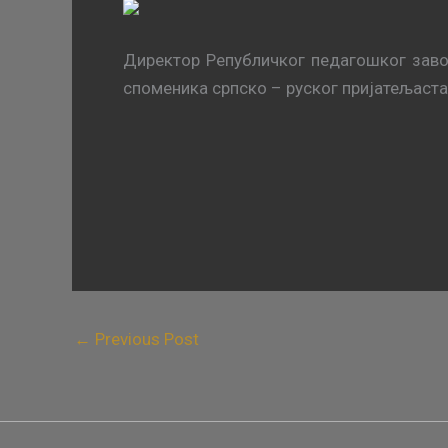
Директор Републичког педагошког зав
споменика српско – руског пријатељаста
←
Previous Post