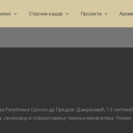
уелно
Стручни кадар
Пројекти
Архив
 Републике Српске др Предраг Дамјановић, 13.септембр
у Јасеновцу и освјештавању темеља манасатира. Помен 