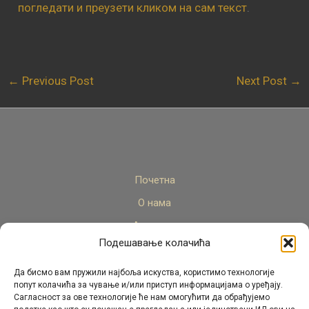
погледати и преузети кликом на сам текст
.
←
Previous Post
Next Post
→
Почетна
О нама
Актуелно
Подешавање колачића
Стручни кадар
Пројекти
Да бисмо вам пружили најбоља искуства, користимо технологије
попут колачића за чување и/или приступ информацијама о уређају.
Архива
Сагласност за ове технологије ће нам омогућити да обрађујемо