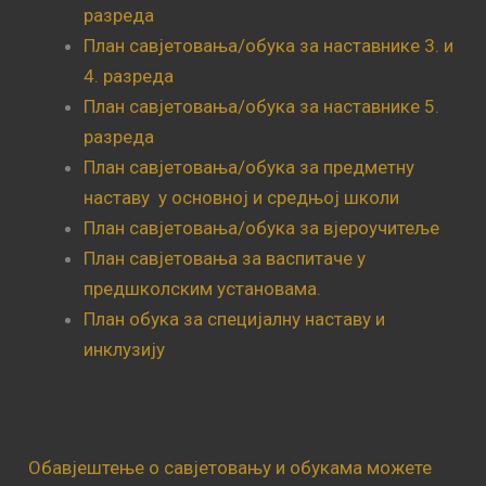
разреда
План савјетовања/обука за наставнике 3. и
4. разреда
План савјетовања/обука за наставнике 5.
разреда
План савјетовања/обука за предметну
наставу у основној и средњој школи
План савјетовања/обука за вјероучитеље
План савјетовања за васпитаче у
предшколским установама
.
План обука за специјалну наставу и
инклузију
Обавјештење о савјетовању и обукама можете