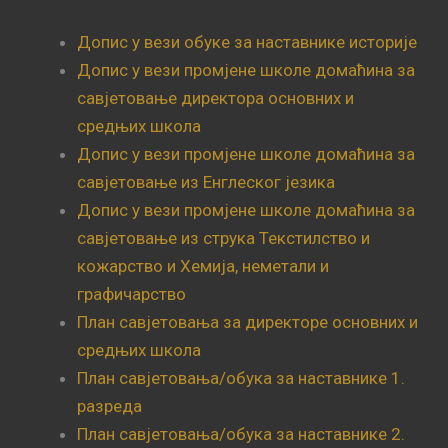
Допис у вези обуке за наставнике историје
Допис у вези промјене школе домаћина за
савјетовање директора основних и
средњих школа
Допис у вези промјене школе домаћина за
савјетовање из Енглеског језика
Допис у вези промјене школе домаћина за
савјетовање из струка Текстилство и
кожарство и Хемија, неметали и
графичарство
План савјетовања за директоре основних и
средњих школа
План савјетовања/обука за наставнике 1.
разреда
План савјетовања/обука за наставнике 2.