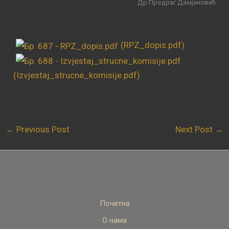
Др Предраг Дамјановић
(RPZ_dopis.pdf)
(Izvjestaj_strucne_komisije.pdf)
←
Previous Post
Next Post
→
Почетна
О нама