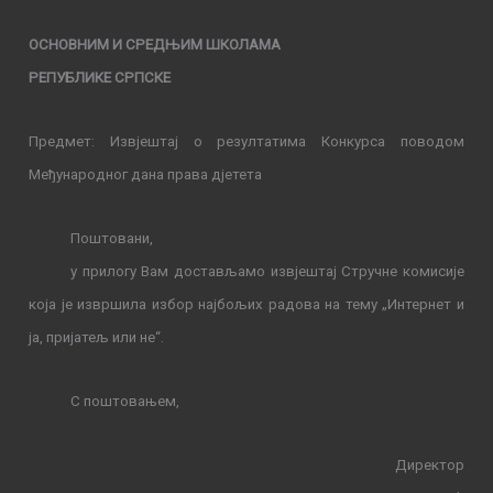
ОСНОВНИМ И СРЕДЊИМ ШКОЛАМА
РЕПУБЛИКЕ СРПСКЕ
П
редмет
: Извјештај о резултатима Конкурса поводом
Међународног дана права дјетета
Поштовани,
у прилогу Вам достављамо извјештај Стручне комисије
која је извршила избор најбољих радова на тему
„
Интернет и
ја, пријатељ или не
“
.
С поштовањем,
Д
иректор