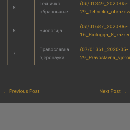
Техничко
(0b/01349_2020-05-
8.
образовање
29_Tehnicko_obrazov
(0e/01687_2020-06-
8.
Биологија
16_Biologija_8_razre
Православна
(07/01361_2020-05-
7.
вјеронаука
29_Pravoslavna_vjero
←
Previous Post
Next Post
→