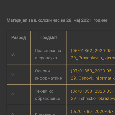
Материјал за школски час за 28. мај 2021. године
Разред
Предмет
Православна
(06/01362_2020-05-
8.
вјеронаука
29_Pravoslavna_vjero
Основи
(07/01353_2020-05-
9.
информатике
29_Osnovi_informati
Техничко
(0d/01350_2020-05-
9.
образовање
29_Tehnicko_obrazov
(0e/01689_2020-06-
9.
Биологија