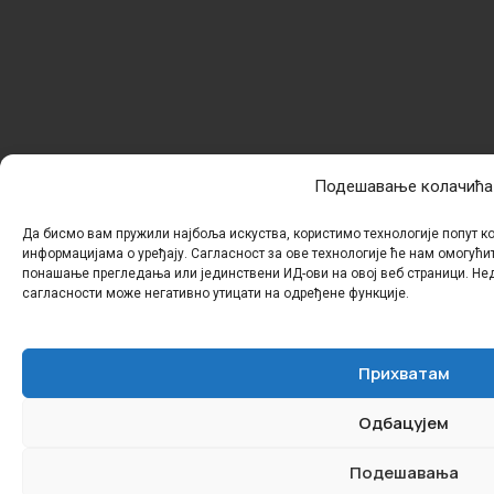
Подешавање колачића
Да бисмо вам пружили најбоља искуства, користимо технологије попут к
информацијама о уређају. Сагласност за ове технологије ће нам омогући
понашање прегледања или јединствени ИД-ови на овој веб страници. Н
сагласности може негативно утицати на одређене функције.
Прихватам
Одбацујем
Подешавања