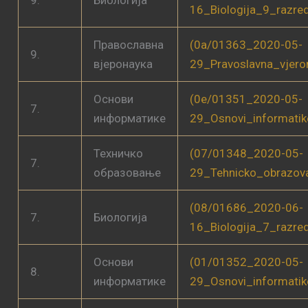
16_Biologija_9_razre
Православна
(0a/01363_2020-05-
9.
вјеронаука
29_Pravoslavna_vjer
Основи
(0e/01351_2020-05-
7.
информатике
29_Osnovi_informati
Техничко
(07/01348_2020-05-
7.
образовање
29_Tehnicko_obrazov
(08/01686_2020-06-
7.
Биологија
16_Biologija_7_razre
Основи
(01/01352_2020-05-
8.
информатике
29_Osnovi_informati