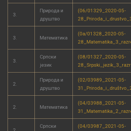
Природа и
(06/01329_2020-05-
3.
друштво
28_Priroda_i_drustvo_
(0a/01328_2020-05-
3.
Математика
28_Matematika_3_razr
Српски
(08/01327_2020-05-
3.
језик
28_Srpski_jezik_3_raz
Природа и
(02/03989_2021-05-
2.
друштво
31_Priroda_i_društvo_
(04/03988_2021-05-
2.
Математика
31_Matematika_2_razr
Српски
(04/03987_2021-05-
2.