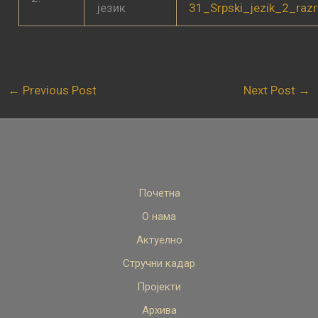
језик
31_Srpski_jezik_2_raz
←
Previous Post
Next Post
→
Почетна
О нама
Актуелно
Стручни кадар
Пројекти
Архива