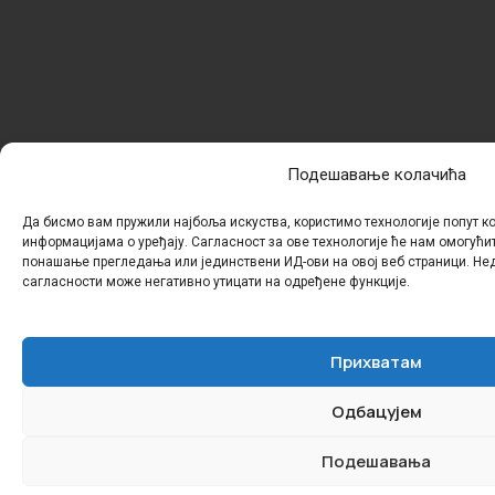
Подешавање колачића
Да бисмо вам пружили најбоља искуства, користимо технологије попут к
информацијама о уређају. Сагласност за ове технологије ће нам омогући
понашање прегледања или јединствени ИД-ови на овој веб страници. Н
сагласности може негативно утицати на одређене функције.
Прихватам
Одбацујем
Подешавања