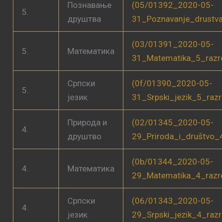
Познавање
(05/01392_2020-05-
5.
друштва
31_Poznavanje_drustv
(03/01391_2020-05-
5.
Математика
31_Matematika_5_razr
Српски
(0f/01390_2020-05-
5.
језик
31_Srpski_jezik_5_raz
Природа и
(02/01345_2020-05-
4.
друштво
29_Priroda_i_društvo_
(0b/01344_2020-05-
4.
Математика
29_Matematika_4_razr
Српски
(06/01343_2020-05-
4.
језик
29_Srpski_jezik_4_raz