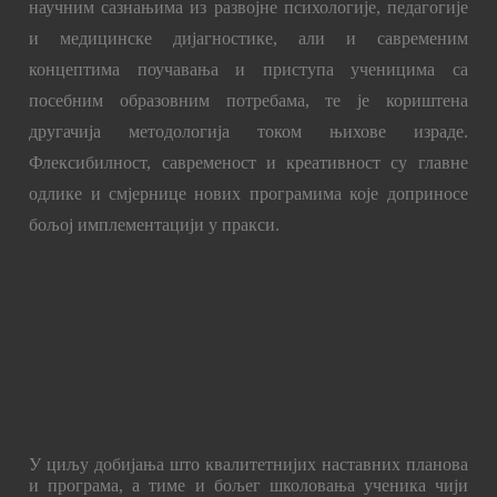
научним сазнањима из развојне психологије, педагогије
и медицинске дијагностике, али и савременим
концептима поучавања и приступа ученицима са
посебним образовним потребама, те је кориштена
другачија методологија током њихове израде.
Флексибилност, савременост и креативност су главне
одлике и смјернице нових програмима које доприносе
бољој имплементацији у пракси.
У циљу добијања што квалитетнијих наставних планова
и програма, а тиме и бољег школовања ученика чији