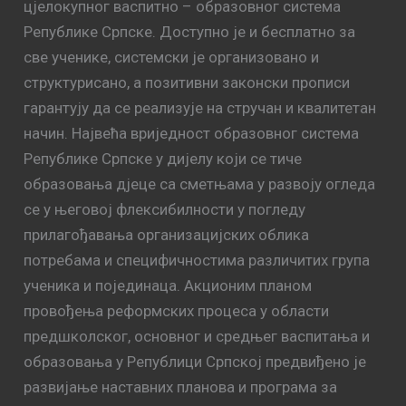
цјелокупног васпитно – образовног система
Републике Српске. Доступно је и бесплатно за
све ученике, системски је организовано и
структурисано, а позитивни законски прописи
гарантују да се реализује на стручан и квалитетан
начин. Највећа вриједност образовног система
Републике Српске у дијелу који се тиче
образовања дјеце са сметњама у развоју огледа
се у његовој флексибилности у погледу
прилагођавања организацијских облика
потребама и специфичностима различитих група
ученика и појединаца. Акционим планом
провођењa реформских процеса у области
предшколског, основног и средњег васпитања и
образовања у Републици Српској предвиђено је
развијање наставних планова и програма за