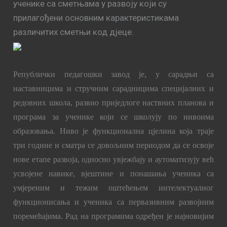
ученике са сметњама у развоју који су
прилагођени основним карактеристикама
различитих сметњи код дјеце.
Републички педагошки завод
je
, у
сарадњи са
наставницима и стручним сарадницима специјалних и
редовних школа, развио приједлоге наствних планова и
програма за ученике који се школују по нивоима
образовања.
Ниво је функционална цјелина која траје
три године и сматра се довољним периодом да се освоје
нове етапе развоја, односно увјежбају и аутоматизују већ
усвојене навике, вјештине и понашања ученика са
умјереним и тежим оштећењем интелектуалног
функционисања и ученика са первазивним развојним
поремећајима.
Рад на програмима одређен је најновијим