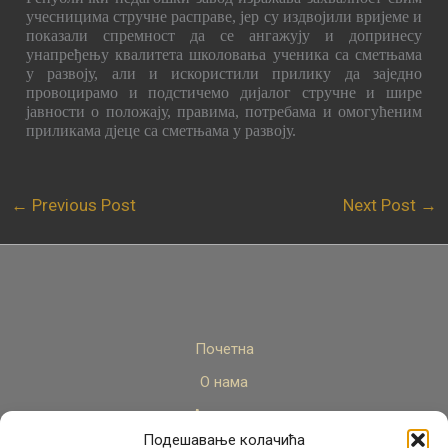
учесницима стручне расправе, јер су издвојили вријеме и
показали спремност да се ангажују и допринесу
унапређењу квалитета школовања ученика са сметњама
у развоју, али и искористили прилику да заједно
провоцирамо и подстичемо дијалог стручне и шире
јавности о положају, правима, потребама и омогућеним
приликама дјеце са сметњама у развоју.
←
Previous Post
Next Post
→
Почетна
О нама
Актуелно
Подешавање колачића