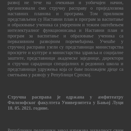
развој не тече на очекиван и уобичајен начин,
организовали смо стручну расправу о приједлозима
наставних планова и програма. Том приликом
представљени су Наставни план и програм за васпитање
и образовање ученика са умјереним и тежим оштећењем
интелектуалног функционисања и Наставни план и
програм за васпитање и образовање ученика са
первазивним развојним поремећајима. Учешће у
стручној расправи узели су представници министарства
просвјете и културе и министарства здравља и социјалне
заштите, представници академске заједнице, директори
и стручни сарадници специјалних и редовних школа и
представници удружења која се баве положајем дјеце са
сметњама у развоју у Републици Српској.
Стручна расправа је одржана у амфитеатру
Филозофског факултета Универзитета у Бањој Луци
18. 05. 2021. године.
Републички педагошки завод изражава захвалност свим