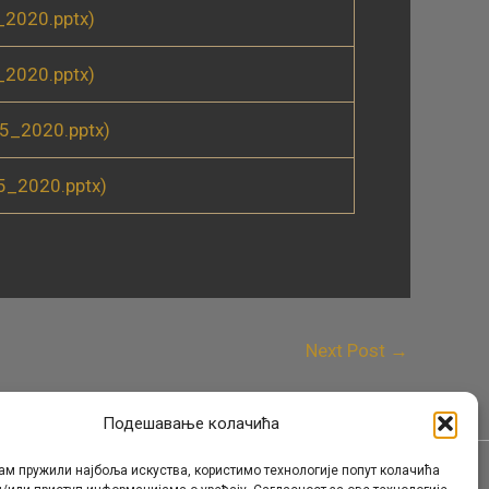
2020.pptx)
2020.pptx)
5_2020.pptx)
5_2020.pptx)
Next Post
→
Подешавање колачића
ам пружили најбоља искуства, користимо технологије попут колачића