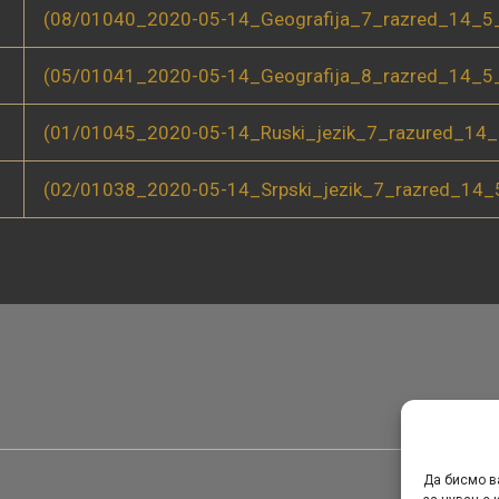
(08/01040_2020-05-14_Geografija_7_razred_14_5_
(05/01041_2020-05-14_Geografija_8_razred_14_5_
(01/01045_2020-05-14_Ruski_jezik_7_razured_14_
(02/01038_2020-05-14_Srpski_jezik_7_razred_14_
Да бисмо в