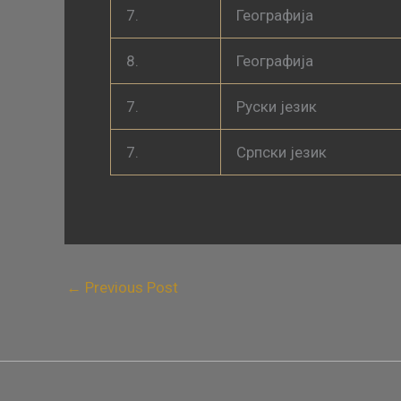
7.
Географија
8.
Географија
7.
Руски језик
7.
Српски језик
←
Previous Post