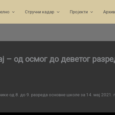
уелно
Стручни кадар
Пројекти
Архив
ј – од осмог до деветог разр
ике од 8. до 9. разреда основне школе за 14. мај 2021. 