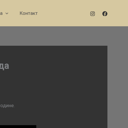
а
Контакт
еда
године.